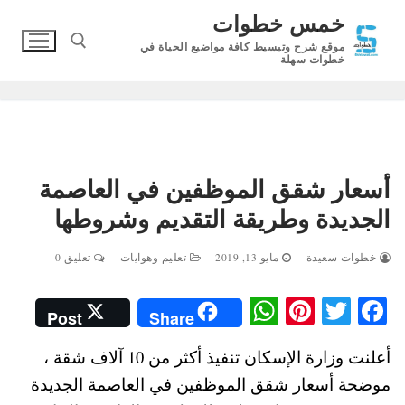
لتجاوز
خمس خطوات
لى
موقع شرح وتبسيط كافة مواضيع الحياة في
لمحتوى
خطوات سهلة
البحث عن:
أسعار شقق الموظفين في العاصمة
الجديدة وطريقة التقديم وشروطها
خطوات سعيدة
مايو 13, 2019
تعليم وهوايات
تعليق 0
W
Pi
T
Fa
Post
Share
ha
nt
wi
ce
أعلنت وزارة الإسكان تنفيذ أكثر من 10 آلاف شقة ،
ts
er
tte
bo
موضحة أسعار شقق الموظفين في العاصمة الجديدة
A
es
r
ok