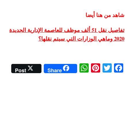
شاهد من هنا أيضا
تفاصيل نقل 51 ألف موظف للعاصمة الإدارية الجديدة
2020 وماهي الوزارات التي سيتم نقلها؟
W
Pi
T
Fa
Post
Share
ha
nt
wi
ce
ts
er
tte
bo
A
es
r
ok
pp
t