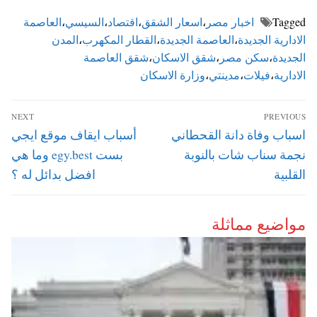
Tagged
اخبار مصر
،
اسعار الشقق
،
اقتصاد
،
السيسي
،
العاصمة
الادارية الجديدة
،
العاصمة الجديدة
،
القطار المكهرب
،
المدن
الجديدة
،
سكن مصر
،
شقق الاسكان
،
شقق العاصمة
الادارية
،
فيلات
،
مدينتي
،
وزارة الاسكان
تصفّح
NEXT
PREVIOUS
المقالات
Next
Previous
اسباب وفاة دانة القحطاني
أسباب ايقاف موقع ايجي
post:
post:
نجمة سناب شات بالنوبة
بست egy.best وما هي
القلبية
افضل بدائل له ؟
مواضيع مماثلة