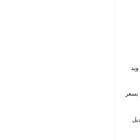
ويد
 بسعر
ديل