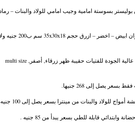
بوليستر بسوستة امامية وجيب امامي للولاد والبنات – رما
– أسعار شنط المدرسة المستوردة من الصين ألوان ابيض – اخضر – ازرق حجم
لجودة للفتيات حقيبة ظهر زرقاء, أصفر, multi size
سعر يصل إلى 268 جنيها.
اج للولاد والبنات من مينترا بسعر يصل إلى 100 جنيه.
بتدائي قابلة للطي بسعر يبدأ من 85 جنيه .