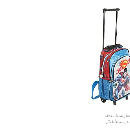
عار شنط بعجلة
مدرسة للأطفال