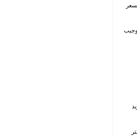
بسعر
وجيب
د
تر