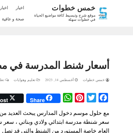
لتجاوز
خمس خطوات
اخبار
اخبار
لى
موقع شرح وتبسيط كافة مواضيع الحياة
لمحتوى
صحة و عافية
في خطوات سهلة
أسعار شنط المدرسة في مصر 2024 ألوان وبعجل ولادي 
خمس خطوات
أغسطس 14, 2023
تعليم وهوايات
تعلي
W
Pi
T
Fa
ost
Share
ha
nt
wi
ce
ts
er
tte
bo
سعر شنطة مدرسة ابتدائي ولادي وبناتي ، سعر ش
A
es
r
ok
العام خاصة المستورد من الشنط والتي قد تصل لأكثر من 1000 جنيه للاح