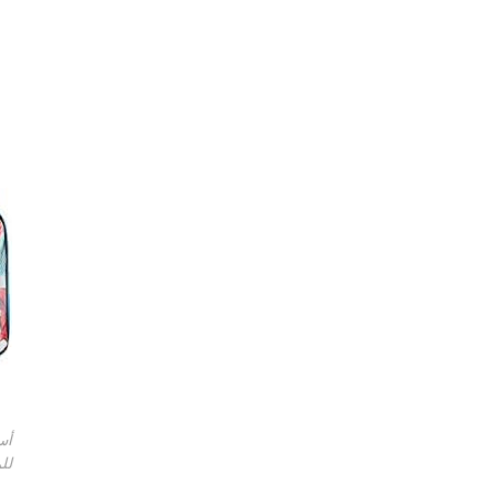
أس
لل