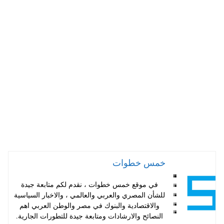
ha
nt
wi
ce
ts
er
tte
bo
A
es
r
ok
pp
t
خمس خطوات
في موقع خمس خطوات ، نقدم لكم متابعة جيدة
للشأن المصري والعربي والعالمي ، والاخبار السياسية
والاقتصادية والبنوك في مصر والوطن العربي اهم
النصائح والارشادات ومتابعة جيدة للتطورات الجارية.