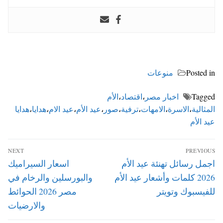
Posted in
منوعات
Tagged
اخبار مصر
،
اقتصاد
،
الأم
المثالية
،
الاسرة
،
الامهات
،
ترفية
،
صور
،
عيد الأم
،
عيد الام
،
هدايا
،
هدايا
عيد الأم
تصفّح
NEXT
PREVIOUS
المقالات
Next
Previous
اجمل رسائل تهنئة عيد الأم
اسعار السيراميك
post:
post:
2026 كلمات وأشعار عيد الأم
والبورسلين والرخام في
للفيسبوك وتويتر
مصر 2026 الحوائط
والارضيات