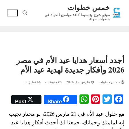
لتجاوز
خمس خطوات
لى
موقع شرح وتبسيط كافة مواضيع الحياة في
لمحتوى
خطوات سهلة
البحث عن:
أجدد أسعار هدايا عيد الأم في مصر
2026 وأفكار جديدة لهدية عيد الأم
خمس خطوات
مارس 17, 2026
منوعات
تعليق 0
W
Pi
T
Fa
Post
Share
ha
nt
wi
ce
مع حلول عيد الأم في 21 مارس 2026، لو محتار تجيب
ts
er
tte
bo
إيه لمامتك وحماتك، جمعنا لك أحدث أفكار هدايا عيد
A
es
r
ok