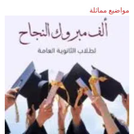
مواضيع مماثلة