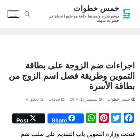
لتجاوز
خمس خطوات
لى
موقع شرح وتبسيط كافة مواضيع الحياة في
لمحتوى
خطوات سهلة
البحث عن:
اجراءات ضم الزوجة على بطاقة
التموين وطريقة فصل اسم الزوج من
بطاقة الأسرة
خمس خطوات
سبتمبر 25, 2019
خدمات
تعليق 0
W
Pi
T
Fa
Post
Share
ha
nt
wi
ce
فتحت وزارة التموين باب التقديم على طلب ضم
ts
er
tte
bo