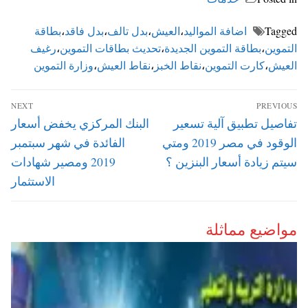
Tagged
اضافة المواليد
،
العيش
،
بدل تالف
،
بدل فاقد
،
بطاقة
التموين
،
بطاقة التموين الجديدة
،
تحديث بطاقات التموين
،
رغيف
العيش
،
كارت التموين
،
نقاط الخبز
،
نقاط العيش
،
وزارة التموين
تصفّح
NEXT
PREVIOUS
المقالات
Next
Previous
تفاصيل تطبيق آلية تسعير
البنك المركزي يخفض أسعار
post:
post:
الوقود في مصر 2019 ومتي
الفائدة في شهر سبتمبر
سيتم زيادة أسعار البنزين ؟
2019 ومصير شهادات
الاستثمار
مواضيع مماثلة