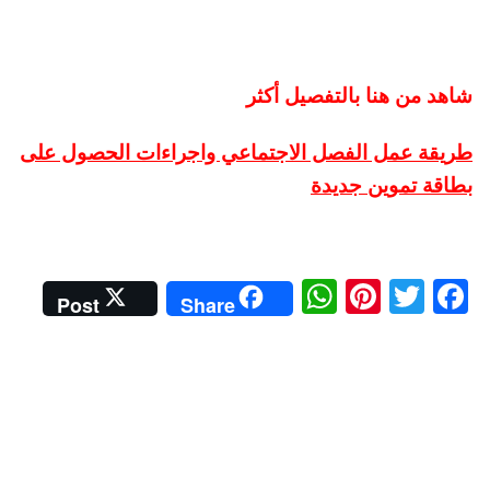
شاهد من هنا بالتفصيل أكثر
طريقة عمل الفصل الاجتماعي واجراءات الحصول على
بطاقة تموين جديدة
W
Pi
T
Fa
Post
Share
ha
nt
wi
ce
ts
er
tte
bo
A
es
r
ok
pp
t