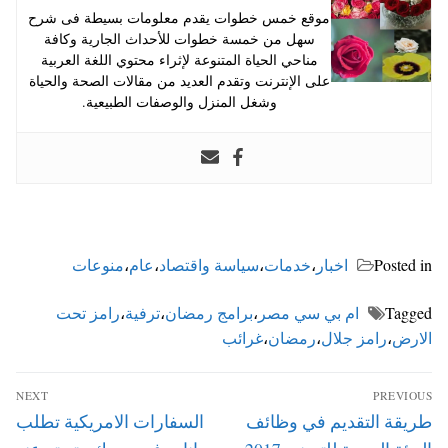
موقع خمس خطوات يقدم معلومات بسيطة فى شرح
سهل من خمسة خطوات للأحداث الجارية وكافة
مناحي الحياة المتنوعة لإثراء محتوي اللغة العربية
على الإنترنت وتقدم العديد من مقالات الصحة والحياة
وشغل المنزل والوصفات الطبيعية.
Posted in
اخبار
،
خدمات
،
سياسة واقتصاد
،
عام
،
منوعات
Tagged
ام بي سي مصر
،
برامج رمضان
،
ترفية
،
رامز تحت
الارض
،
رامز جلال
،
رمضان
،
غرائب
تصفّح
NEXT
PREVIOUS
المقالات
Next
Previous
طريقة التقديم في وظائف
السفارات الامريكية تطلب
post:
post: