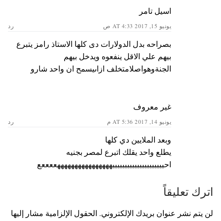
اسيل تامر
يونيو 15, 2017 AT 4:33 ص
رد
بصراحه بدل الدولارات دى كلها الاستاذ رامز يتبرع
بيهم علي الاقل ينفعوه ويدخل بيهم
الجنةوهواصلامتخلف ازاىيسمح ان واحد شارو
غير معروف
يونيو 14, 2017 AT 5:36 م
رد
وبعد الملايين دي كلها
يطلع واحد يقلك اتبرع لمصر بجنيه
احيييييييييييييييييييييههههههههههههههههععععع
اترك تعليقاً
لن يتم نشر عنوان بريدك الإلكتروني.
الحقول الإلزامية مشار إليها