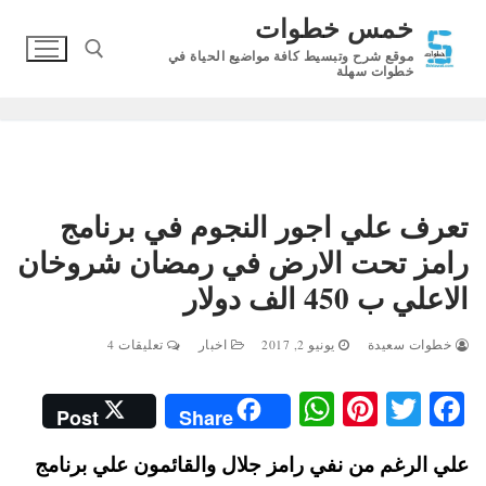
لتجاوز
خمس خطوات
لى
موقع شرح وتبسيط كافة مواضيع الحياة في
لمحتوى
خطوات سهلة
البحث عن:
تعرف علي اجور النجوم في برنامج
رامز تحت الارض في رمضان شروخان
الاعلي ب 450 الف دولار
خطوات سعيدة
يونيو 2, 2017
اخبار
تعليقات 4
W
Pi
T
Fa
Post
Share
ha
nt
wi
ce
علي الرغم من نفي رامز جلال والقائمون علي برنامج
ts
er
tte
bo