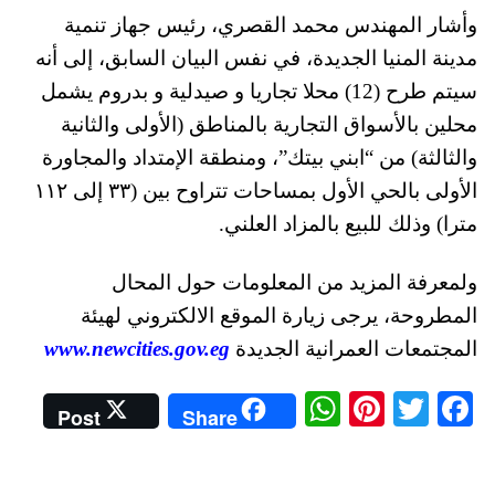
وأشار المهندس محمد القصري، رئيس جهاز تنمية
مدينة المنيا الجديدة، في نفس البيان السابق، إلى أنه
سيتم طرح (12) محلا تجاريا و صيدلية و بدروم يشمل
محلين بالأسواق التجارية بالمناطق (الأولى والثانية
والثالثة) من “ابني بيتك”، ومنطقة الإمتداد والمجاورة
الأولى بالحي الأول بمساحات تتراوح بين (٣٣ إلى ١١٢
مترا) وذلك للبيع بالمزاد العلني.
ولمعرفة المزيد من المعلومات حول المحال
المطروحة، يرجى زيارة الموقع الالكتروني لهيئة
المجتمعات العمرانية الجديدة
www.newcities.gov.eg
W
Pi
T
Fa
Post
Share
ha
nt
wi
ce
ts
er
tte
bo