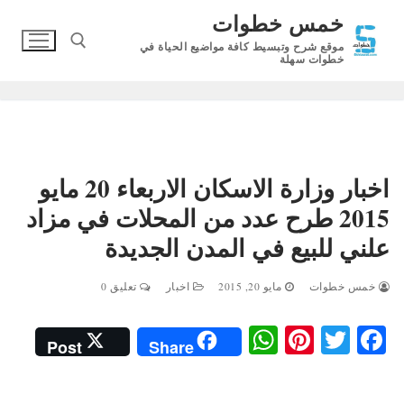
لتجاوز
خمس خطوات
لى
موقع شرح وتبسيط كافة مواضيع الحياة في
لمحتوى
خطوات سهلة
البحث عن:
اخبار وزارة الاسكان الاربعاء 20 مايو
2015 طرح عدد من المحلات في مزاد
علني للبيع في المدن الجديدة
خمس خطوات
مايو 20, 2015
اخبار
تعليق 0
W
Pi
T
Fa
Post
Share
ha
nt
wi
ce
ts
er
tte
bo