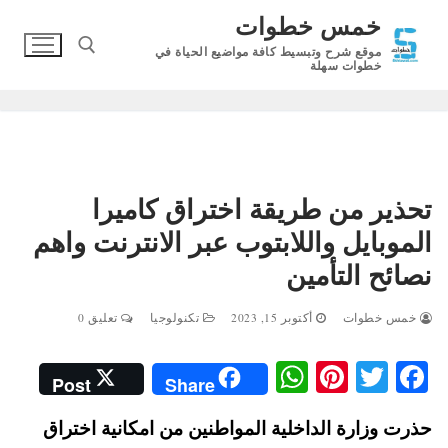
لتجاوز
خمس خطوات
لى
موقع شرح وتبسيط كافة مواضيع الحياة في
لمحتوى
خطوات سهلة
البحث عن:
تحذير من طريقة اختراق كاميرا
الموبايل واللابتوب عبر الانترنت واهم
نصائح التأمين
خمس خطوات
أكتوبر 15, 2023
تكنولوجيا
تعليق 0
W
Pi
T
Fa
Post
Share
ha
nt
wi
ce
حذرت وزارة الداخلية المواطنين من امكانية اختراق
ts
er
tte
bo