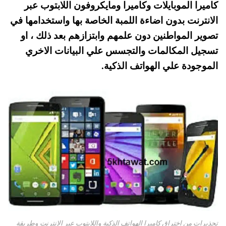
كاميرا الموبايلات وكاميرا ومايكروفون اللابتوب عبر
A
es
r
ok
الانترنت بدون اضاءة اللمبة الخاصة بها واستخدامها في
pp
t
تصوير المواطنين دون علمهم وابتزازهم بعد ذلك ، او
تسجيل المكالمات والتجسس علي البيانات الاخري
الموجودة علي الهواتف الذكية.
تحذيرات من اختراق كاميرا الهواتف الذكية واللابتوب عبر الانترنت وطريقة