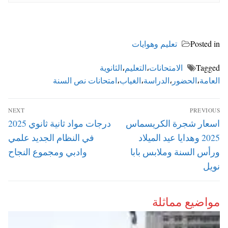
Posted in
تعليم وهوايات
Tagged
الامتحانات
،
التعليم
،
الثانوية
العامة
،
الحضور
،
الدراسة
،
الغياب
،
امتحانات نص السنة
تصفّح
NEXT
PREVIOUS
المقالات
Next
Previous
اسعار شجرة الكريسماس
درجات مواد ثانية ثانوي 2025
post:
post:
2025 وهدايا عيد الميلاد
في النظام الجديد علمي
ورأس السنة وملابس بابا
وادبي ومجموع النجاح
نويل
مواضيع مماثلة