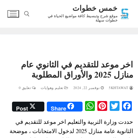
لتجاوز
خمس خطوات
لى
موقع شرح وتبسيط كافة مواضيع الحياة في
لمحتوى
خطوات سهلة
البحث عن:
اخر موعد للتقديم في الثانوي عام
منازل 2025 والأوراق المطلوبة
5KHTAWAT
نوفمبر 22, 2024
تعليم وهوايات
تعليق 0
W
Pi
T
Fa
Post
Share
ha
nt
wi
ce
حددت وزارة التربية والتعليم اخر موعد للتقديم في
ts
er
tte
bo
الثانوية عامة منازل 2025 لدخول الامتحانات ، موضحة
A
es
r
ok