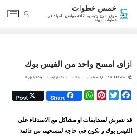
لتجاوز
خمس خطوات
لى
موقع شرح وتبسيط كافة مواضيع الحياة في
لمحتوى
خطوات سهلة
البحث عن:
ازاى امسح واحد من الفيس بوك
5KHTAWAT
سبتمبر 19, 2014
تكنولوجيا
تعليق 0
W
Pi
T
Fa
Post
Share
ha
nt
wi
ce
ts
er
tte
bo
قد نتعرض لمضايقات او مشاكل مع الاصدقاء على
A
es
r
ok
t
pp
الفيس بوك و نكون فى حاجه لمسحهم من قائمة