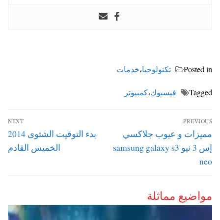
Posted in
تكنولوجيا
،
خدمات
Tagged
فيسبوك
،
كمبيوتر
تصفّح
NEXT
PREVIOUS
المقالات
Next
Previous
مميزات و عيوب جلاكسي
بدء التوقيت الشتوى 2014
post:
post:
إس 3 نيو samsung galaxy s3
الخميس القادم
neo
مواضيع مماثلة