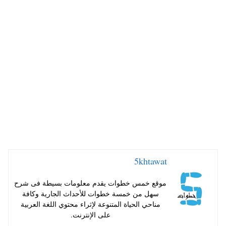
ts
er
tte
bo
A
es
r
ok
pp
t
5khtawat
موقع خمس خطوات يقدم معلومات بسيطة فى شرح
سهل من خمسة خطوات للأحداث الجارية وكافة
مناحي الحياة المتنوعة لإثراء محتوي اللغة العربية
على الإنترنت.