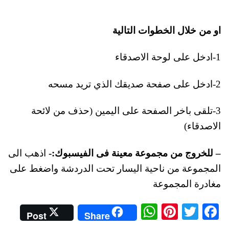
او من خلال الخطوات التالية
1-ادخل على لوحة الاصدقاء
2-ادخل على صفحة صديقك الذي تريد مسحه
3-تلقى باخر الصفحة على اليمين (حذف من لائحة
الاصدقاء)
– للخروج من مجموعة معينة فى الفيسبوك:-
اذهب الى
المجموعة من ناحية اليسار تحت الدردشة واضغط على
مغادرة المجموعة
W
Pi
T
Fa
Post
Share
ha
nt
wi
ce