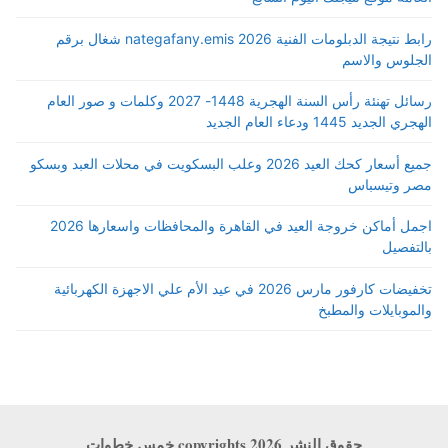
رابط نتيجة الدبلومات الفنية 2026 nategafany.emis شغال برقم
الجلوس والاسم
رسائل تهنئة رأس السنة الهجرية 1448- 2027 وكلمات و صور العام
الهجري الجديد 1445 ودعاء العام الجديد
جميع أسعار كحك العيد 2026 وعلب البسكويت في محلات العبد وبسكو
مصر وتيسباس
اجمل أماكن خروجة العيد في القاهرة والمحافظات واسعارها 2026
بالتفصيل
تخفيضات كارفور مارس 2026 في عيد الأم علي الاجهزة الكهربائية
والموبايلات والمطبخ
حقوق النشر copyrights 2026 خمس خطوات