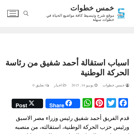
لتجاوز
خمس خطوات
لى
موقع شرح وتبسيط كافة مواضيع الحياة في
لمحتوى
خطوات سهلة
البحث عن:
اسباب استقالة أحمد شفيق من رئاسة
الحركة الوطنية
خمس خطوات
يونيو 14, 2015
اخبار
تعليق 0
W
Pi
T
Fa
Post
Share
ha
nt
wi
ce
قدم الفريق أحمد شفيق رئيس وزراء مصر الاسبق
ts
er
tte
bo
ورئيس حزب الحركة الوطنية، استقالته، من منصبه
A
es
r
ok