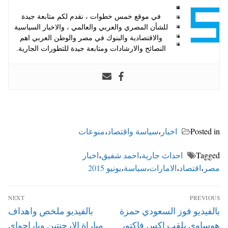
في موقع خمس خطوات ، نقدم لكم متابعة جيدة
للشأن المصري والعربي والعالمي ، والاخبار السياسية
والاقتصادية والبنوك في مصر والوطن العربي اهم
النصائح والارشادات ومتابعة جيدة للتطورات الجارية.
Posted in
اخبار
،
سياسة واقتصاد
،
منوعات
Tagged
احداث جارية
،
احمد شفيق
،
اخبار
مصر
،
اقتصاد
،
الامارات
،
سياسة
،
يونيو 2015
تصفّح
NEXT
PREVIOUS
المقالات
Next
Previous
بالفيديو فوز السعودي حمزة
بالفيديو ملخص واهداف
post:
post:
هوساوي بلقب اكس فاكتور
مباراة الارجنتين وباراجواي