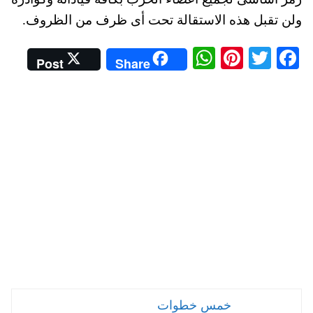
ولن تقبل هذه الاستقالة تحت أى ظرف من الظروف.
W
Pi
T
Fa
Post
Share
ha
nt
wi
ce
ts
er
tte
bo
A
es
r
ok
pp
t
خمس خطوات