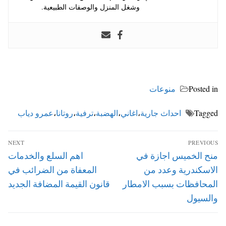
وشغل المنزل والوصفات الطبيعية.
Posted in
منوعات
Tagged
احداث جارية
،
اغاني
،
الهضبة
،
ترفية
،
روتانا
،
عمرو دياب
تصفّح
NEXT
PREVIOUS
المقالات
Next
Previous
منح الخميس اجازة في
اهم السلع والخدمات
post:
post:
الاسكندرية وعدد من
المعفاة من الضرائب في
المحافظات بسبب الامطار
قانون القيمة المضافة الجديد
والسيول