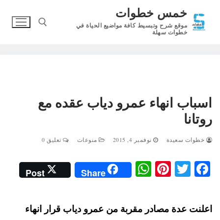
لتجاوز
خمس خطوات
لى
موقع شرح وتبسيط كافة مواضيع الحياة في
لمحتوى
خطوات سهلة
البحث عن:
اسباب انهاء عمرو دياب عقده مع
روتانا
خطوات سعيدة
نوفمبر 4, 2015
منوعات
تعليق 0
W
Pi
T
Fa
Post
Share
ha
nt
wi
ce
ts
er
tte
bo
اعلنت عدة مصادر مقربة من عمرو دياب قرار انهاء
A
es
r
ok