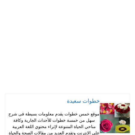
ha
nt
wi
ce
ts
er
tte
bo
A
es
r
ok
pp
t
خطوات سعيدة
موقع خمس خطوات يقدم معلومات بسيطة فى شرح
سهل من خمسة خطوات للأحداث الجارية وكافة
مناحي الحياة المتنوعة لإثراء محتوي اللغة العربية
على الإنترنت وتقدم العديد من مقالات الصحة والحياة