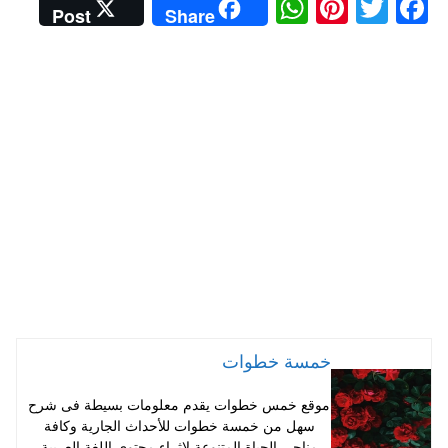
W
Pi
T
Fa
Post
Share
ha
nt
wi
ce
ts
er
tte
bo
A
es
r
ok
pp
t
خمسة خطوات
موقع خمس خطوات يقدم معلومات بسيطة فى شرح
سهل من خمسة خطوات للأحداث الجارية وكافة
مناحي الحياة المتنوعة لإثراء محتوي اللغة العربية