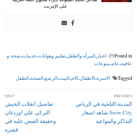
على الإنترنت.
Posted in
اخبار
،
المرأة والطفل
،
تعليم وهوايات
،
خدمات
،
صحة و
عافية
،
عام
،
منوعات
Tagged
الاسرة
،
الاطفال
،
الام
،
البيت
،
الرضع
،
الصحة
،
الطفل
تصفّح
NEXT
PREVIOUS
المقالات
Next
Previous
المدينة الثلجية في الرياض
تفاصيل انقلاب الجيش
post:
post:
Snow City شاهد اسعار
التركي علي اوردغان
التذاكر والمواعيد
وحقيقة القبض عليه في
قصره