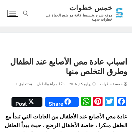
لتجاوز
خمس خطوات
لى
موقع شرح وتبسيط كافة مواضيع الحياة في
لمحتوى
خطوات سهلة
البحث عن:
اسباب عادة مص الأصابع عند الطفال
وطرق التخلص منها
خمسة خطوات
يوليو 15, 2016
المرأة والطفل
تعليق 1
W
Pi
T
Fa
Post
Share
ha
nt
wi
ce
عادة مص الأصابع عند الأطفال من العادات التي تبدأ مع
ts
er
tte
bo
الطفل مبكرا ، خاصة الأطفال الرضع ، حيث يبدأ الطفل
A
es
r
ok