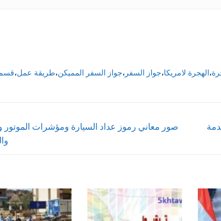
رة
،
الهجرة لامريكا
،
جواز السفر
،
جواز السفر المميكن
،
طريقة عمل
،
قسم
Next
دمة
صور معاني رموز عداد السيارة ومؤشرات الموتور و
post:
وال