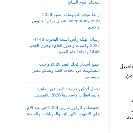
نتيجتك اليوم السابع
رابط نتيجة الدبلومات الفنية 2026
nategafany.emis شغال برقم الجلوس
والاسم
رسائل تهنئة رأس السنة الهجرية 1448-
2027 وكلمات و صور العام الهجري الجديد
1445 ودعاء العام الجديد
جميع أسعار كحك العيد 2026 وعلب
فاصيل
البسكويت في محلات العبد وبسكو مصر
من
وتيسباس
اجمل أماكن خروجة العيد في القاهرة
والمحافظات واسعارها 2026 بالتفصيل
ي
تخفيضات كارفور مارس 2026 في عيد الأم
علي الاجهزة الكهربائية والموبايلات والمطبخ
ية