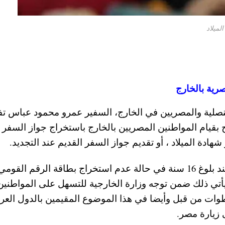
لميلاد
رية بالخارج
نصلية والمصريين في الخارج، السفير عمرو محمود عباس ت
 بقيام المواطنين المصريين بالخارج باستخراج جواز السفر 
هادة الميلاد ، أو تقديم جواز السفر القديم عند التجديد.
كما سيتم استخراج الباسبور للمصريين بالخارج عند بلوغ 16 سنة في حالة عدم استخراج بطاقة الرقم القوم
يأتي ذلك ضمن توجه وزارة الخارجية للتسهل على المواطنين
ت من قبل وأيضا في هذا الموضوع المقيمين بالدول العرب
ى زيارة مصر.