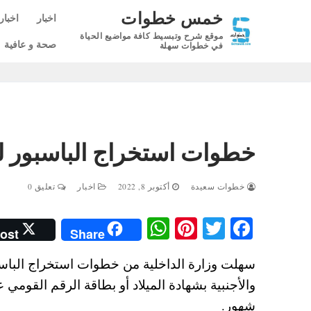
لتجاوز
خمس خطوات
اخبار
اخبار
لى
موقع شرح وتبسيط كافة مواضيع الحياة
لمحتوى
صحة و عافية
في خطوات سهلة
خطوات استخراج الباسبور لل
خطوات سعيدة
أكتوبر 8, 2022
اخبار
تعليق 0
W
Pi
T
Fa
ost
Share
ha
nt
wi
ce
سهلت وزارة الداخلية من خطوات استخراج الباسبو
ts
er
tte
bo
A
es
r
ok
شهور.