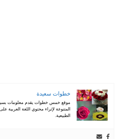
ts
er
tte
bo
A
es
r
ok
pp
t
خطوات سعيدة
موقع خمس خطوات يقدم معلومات بسيطة
المتنوعة لإثراء محتوي اللغة العربية عل
الطبيعية.