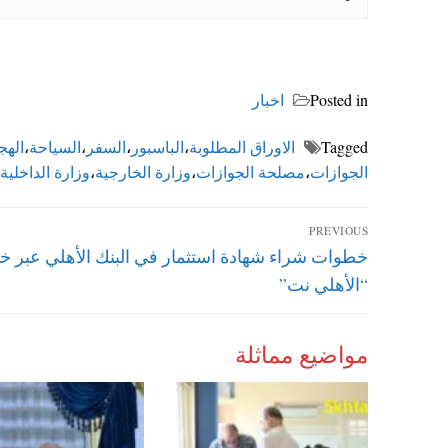
Posted in
اخبار
Tagged
الاوراق المطلوبة
،
الباسبور
،
السفر
،
السياحة
،
الهج
الجوازات
،
مصلحة الجوازات
،
وزارة الخارجية
،
وزارة الداخلية
تصفّح
PREVIOUS
Previous
خطوات شراء شهادة استثمار في البنك الأهلي عبر خ
المقالات
post:
“الأهلي نت”
مواضيع مماثلة