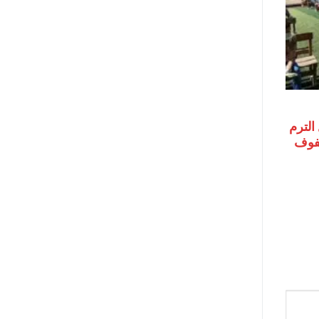
الترم
 الصفوف