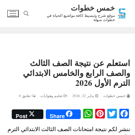
لتجاوز
خمس خطوات
لى
موقع شرح وتبسيط كافة مواضيع الحياة في
لمحتوى
خطوات سهلة
البحث عن:
استعلم عن نتيجة الصف الثالث
والصف الرابع والخامس الابتدائي
الترم الأول 2026
خمس خطوات
يناير 22, 2026
تعليم وهوايات
تعليق 0
W
Pi
T
Fa
Post
Share
ha
nt
wi
ce
ننشر لكم نتيجة امتحانات الصف الثالث الابتدائي الترم
ts
er
tte
bo