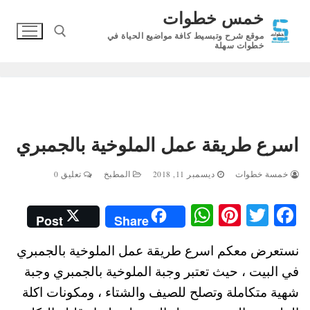
لتجاوز
خمس خطوات
لى
موقع شرح وتبسيط كافة مواضيع الحياة في
لمحتوى
خطوات سهلة
البحث عن:
اسرع طريقة عمل الملوخية بالجمبري
خمسة خطوات
ديسمبر 11, 2018
المطبخ
تعليق 0
W
Pi
T
Fa
Post
Share
ha
nt
wi
ce
نستعرض معكم اسرع طريقة عمل الملوخية بالجمبري
ts
er
tte
bo
في البيت ، حيث تعتبر وجبة الملوخية بالجمبري وجبة
A
es
r
ok
شهية متكاملة وتصلح للصيف والشتاء ، ومكونات اكلة
pp
t