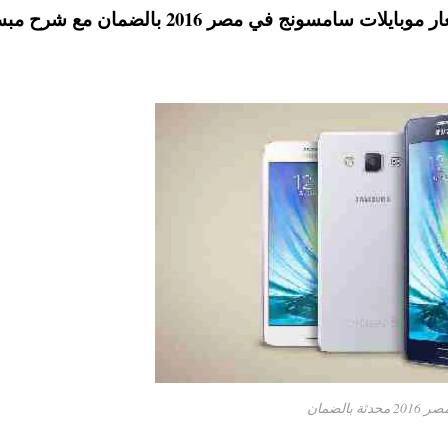
الهواتف الذكية ، حيث نستعرض معكم احدث اسعار موبايلات سامسونج في مصر 2016 بالضمان
الضمان