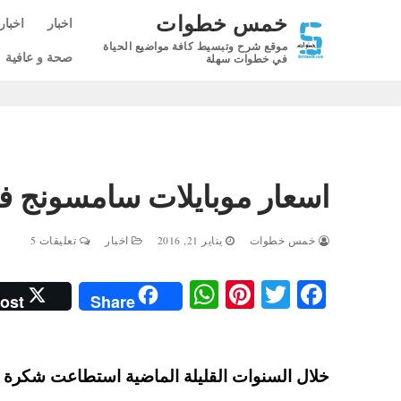
لتجاوز
خمس خطوات
اخبار
اخبار
لى
موقع شرح وتبسيط كافة مواضيع الحياة
لمحتوى
صحة و عافية
في خطوات سهلة
اسعار موبايلات سامسونج في مصر 2016 مح
خمس خطوات
يناير 21, 2016
اخبار
تعليقات 5
W
Pi
T
Fa
ost
Share
ha
nt
wi
ce
ts
er
tte
bo
A
es
r
ok
خلال السنوات القليلة الماضية استطاعت شكرة