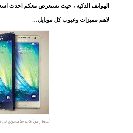
pp
t
لاهم مميزات وعيوب كل موبايل…
اسعار موبايلات سامسونج في مصر 2016 محدثة ب