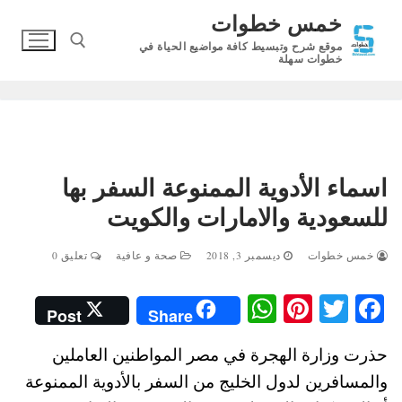
لتجاوز
خمس خطوات
لى
موقع شرح وتبسيط كافة مواضيع الحياة في
لمحتوى
خطوات سهلة
البحث عن:
اسماء الأدوية الممنوعة السفر بها
للسعودية والامارات والكويت
خمس خطوات
ديسمبر 3, 2018
صحة و عافية
تعليق 0
W
Pi
T
Fa
Post
Share
ha
nt
wi
ce
حذرت وزارة الهجرة في مصر المواطنين العاملين
ts
er
tte
bo
والمسافرين لدول الخليج من السفر بالأدوية الممنوعة
A
es
r
ok