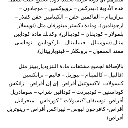
هذه الأدوية (ديدركس – برويوكسين – موجادون –
نترازبيام – الفاكمين حقن – الكيتامين حقن كفلار –
ارجوتامين)، ومادة دكستر ميثورفان مثل (تويسلار –
بلمولار – كوديفان – كودينالن)، وكذلك مادة كودايين
مثـل (سومينال – فينبابينال – باركودايين – نوفاسى
ممتد المفعول – برونكلاز – فينوباربيتال).
بالإضافة لجميع مشتقات مادة البنزوديازبيينز مثل
(فالنيل – كالميبام – نيوريل – فاليم – ترانكسين
كبسولات- لاكسوتنيل أقراص- إى إن أقراص – زانكس-
كوداستين – كوديبرتت – كودافين شراب – سومادريل
أقراص- توسيفان”كبسولات ” كورفاس – ميجرانيل
أقراص- كافرجون ليوس – ليبراكس أقراص – رينوتريل
أقراص).