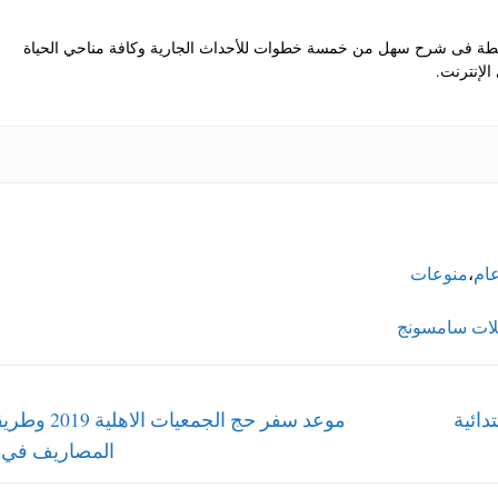
 فى شرح سهل من خمسة خطوات للأحداث الجارية وكافة مناحي الحياة
الإنترنت.
ام
،
منوعات
لات سامسونج
Next
لصفوف الابتدائية
موعد سفر حج الجمعيات ا
post:
المصاريف في ا