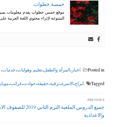
خمسة خطوات
موقع خمس خطوات يقدم معلومات بسيطة
المتنوعة لإثراء محتوي اللغة العربية على 
Posted in
اخبار
،
المرأة والطفل
،
تعليم وهوايات
،
خدمات
،
ع
Tagged
ابراج
،
الاسرة
،
ترفية
،
حقيقة
،
حوادث
،
غرائب
،
موباي
تصفّح
PREVIOUS
Previous
جميع الدروس الملغية الترم الثاني 2019 ل
المقالات
post:
والاعدادية