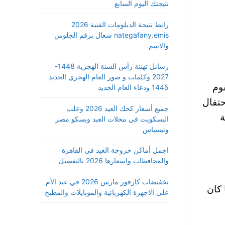
نتيجتك اليوم السابع
رابط نتيجة الدبلومات الفنية 2026
nategafany.emis شغال برقم الجلوس
والاسم
رسائل تهنئة رأس السنة الهجرية 1448-
2027 وكلمات و صور العام الهجري الجديد
ث تقوم
1445 ودعاء العام الجديد
حتفال
جميع أسعار كحك العيد 2026 وعلب
ة
البسكويت في محلات العبد وبسكو مصر
وتيسباس
اجمل أماكن خروجة العيد في القاهرة
والمحافظات واسعارها 2026 بالتفصيل
تخفيضات كارفور مارس 2026 في عيد الأم
 كان
علي الاجهزة الكهربائية والموبايلات والمطبخ