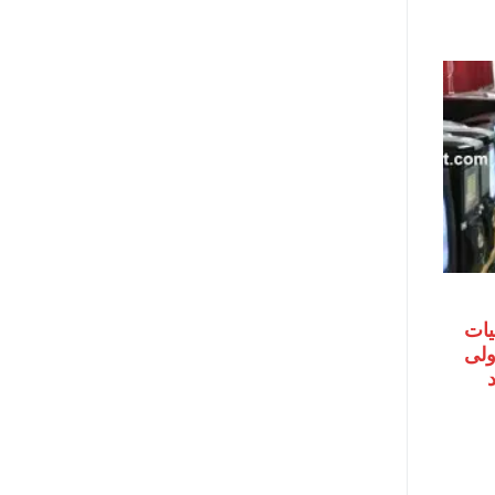
يات
اولى
حد