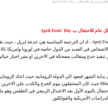
يل للاحتفال بـ April Fools’ Day
فال ب April Fools’ Day
وتعد “كذبة ابريل” هي ترجمة حرفية ليوم April Fools’ Day ، اذ ان الترجمة المناسبة هي خدعة ابريل ، حي
اشخاص في العديد من الدول خاصة في اوروبا وامريكا بالا
 تنفيذ خدع ومقالب مضحكة في الاخرين او نشر اخبار خيالي
بداية الشهر فيعود الي الدولة الرومانية حيث اعتاد الرومان
الاحتفال بمهرجان يوناني روماني قديم يسمي Hilaria حيث كان المحتفلون بيوم الخدع والكذب علي الاخرين
فال باليوم الأول بعد الاعتدال الربيعي في الطقس وهو ما
دراسات الأمريكية والفولكلور.