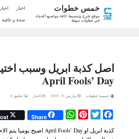
لتجاوز
خمس خطوات
اخبار
اخبار
لى
موقع شرح وتبسيط كافة مواضيع الحياة
لمحتوى
صحة و عافية
في خطوات سهلة
اصل كذبة ابريل وسبب اختيار 
April Fools’ Day
خمسة خطوات
مارس 31, 2019
اخبار
تعليق 0
W
Pi
T
Fa
ost
Share
ha
nt
wi
ce
كذبة ابريل او  Fools’ Day
ts
er
tte
bo