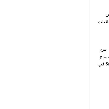
ن
ائعات
ة من
سونج
عبر بعض المواقع الالكترونية اليوم وعلي صفحتها الرسمية علي انستقرام الي ظهور جوال Samsung Galaxy S8 في