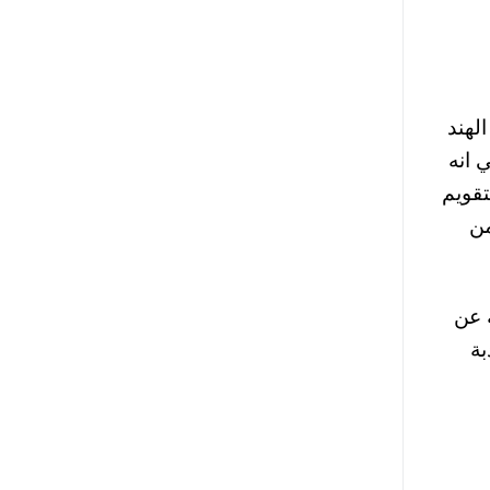
لهند
 انه
تقويم
من
 عن
بة