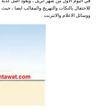
في اليوم الاول من شهر ابريل ، ويعود اصل كذبة
A
es
r
ok
للاحتفال بالنكات والتهريج والمقالب ايضا ، حي
pp
t
ووسائل الاعلام والانترنت .