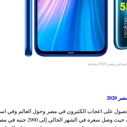
ع موبايل شاومي Xiaomi Redmi Note 8 الحصول على اعجاب الكثيرون في مصر وحول العالم وفي
رأي موقع gsmareana ومنذ اصداره في عام 2019 ، حيث وصل سعره في الشهر ا