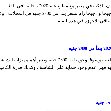
ولازالت هواوي متربعة على حصة كبيرة من الهواتف الذكية في مصر مع مطلع عام 2020 ، خاصة في الفئة
المتوسطة وجهاز هواوي y7 برايم 2019 نسخة 64 جيجا و3 جيجا رام بسعر يبدأ من 2800 جنيه في المح
باقي الاجهزة في هذه الفئة.
أما عن سعر جهاز سامسونج جالاكسي a20s في العتبة وسوق وجوميا ب 2800 جنيه وتعبر أهم مميزاته الش
به فهي عدم وجود حماية على الشاشة ، وكذلك قدرة الكامير