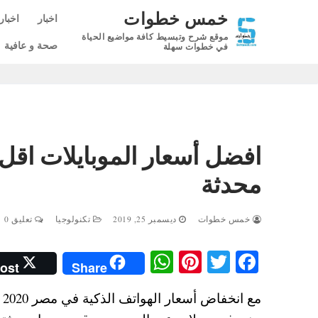
لتجاوز
خمس خطوات
اخبار
اخبار
لى
موقع شرح وتبسيط كافة مواضيع الحياة
لمحتوى
صحة و عافية
في خطوات سهلة
محدثة
خمس خطوات
ديسمبر 25, 2019
تكنولوجيا
تعليق 0
W
Pi
T
Fa
ost
Share
ha
nt
wi
ce
ts
er
tte
bo