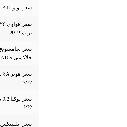
سعر أوبو A1k
سعر هواوى 6
برايم 2019
سعر سامسونج
جلاكسى A10S
سعر 
2/32
سعر 
3/32
سعر انفينيكس