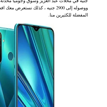
A
es
r
ok
ووصوله إلى 2900 جنيه ، كذلك نستع
pp
t
المفضلة للكثيرين منا.