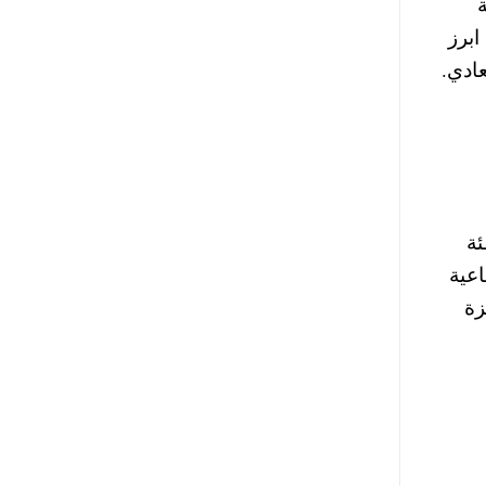
أن ابرز
ادي.
لفئة
كاميرات رباعية
اجهزة