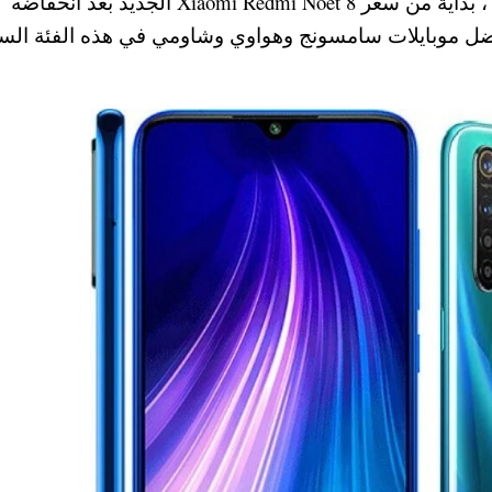
جنيه في محلات عبد العزيز وسوق وجوميا محدثة ، بداية من سعر Xiaomi Redmi Noet 8 الجديد بعد انخفاضه
رض معك افضل موبايلات سامسونج وهواوي وشاومي في هذه الفئة الس