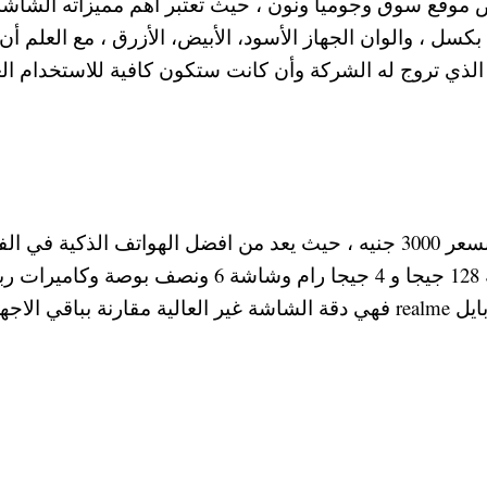
 موقع سوق وجوميا ونون ، حيث تعتبر اهم مميزاته الشاشة
الحماية عليها بجانب الكاميرا ال 48 ميجا بكسل ، والوان الجهاز الأسود، الأبيض، الأزرق ، مع العلم 
الذي تروج له الشركة وأن كانت ستكون كافية للاستخدام الع
أما عن سعر هاتف ريلمي 5 الجديد في مصر فهو بسعر 3000 جنيه ، حيث يعد من افضل الهواتف الذكية في ا
المتوسطة لعام 2019-2020 في مصر خاصة السنة 128 جيجا و 4 جيجا رام وشاشة 6 ونصف بوصة و
خلفية لتصوير عالي الدقة ، أما عن ابرز عيوب موبايل realme فهي دقة الشاشة غير العالية مقارنة بباقي ال