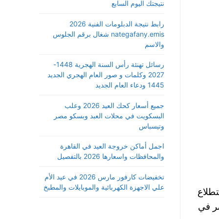
نتيجتك اليوم السابع
رابط نتيجة الدبلومات الفنية 2026
nategafany.emis شغال برقم الجلوس
والاسم
رسائل تهنئة رأس السنة الهجرية 1448-
2027 وكلمات و صور العام الهجري الجديد
1445 ودعاء العام الجديد
جميع أسعار كحك العيد 2026 وعلب
البسكويت في محلات العبد وبسكو مصر
وتيسباس
اجمل أماكن خروجة العيد في القاهرة
والمحافظات واسعارها 2026 بالتفصيل
تخفيضات كارفور مارس 2026 في عيد الأم
علي الاجهزة الكهربائية والموبايلات والمطبخ
 استطلاع
لحالي إلى 2900 جنيه في مصر في