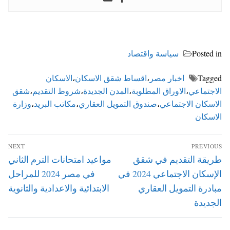
Posted in
سياسة واقتصاد
Tagged
اخبار مصر
،
اقساط شقق الاسكان
،
الاسكان
الاجتماعي
،
الاوراق المطلوبة
،
المدن الجديدة
،
شروط التقديم
،
شقق
الاسكان الاجتماعي
،
صندوق التمويل العقاري
،
مكاتب البريد
،
وزارة
الاسكان
تصفّح
NEXT
PREVIOUS
المقالات
Next
Previous
طريقة التقديم في شقق
مواعيد امتحانات الترم الثاني
post:
post:
الإسكان الاجتماعي 2024 في
في مصر 2024 للمراحل
مبادرة التمويل العقاري
الابتدائية والاعدادية والثانوية
الجديدة