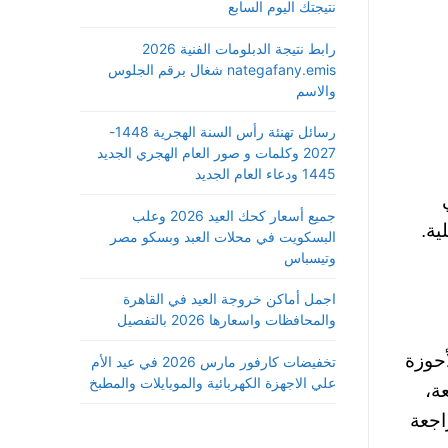
نتيجتك اليوم السابع
رابط نتيجة الدبلومات الفنية 2026
nategafany.emis شغال برقم الجلوس
والاسم
رسائل تهنئة رأس السنة الهجرية 1448-
2027 وكلمات و صور العام الهجري الجديد
1445 ودعاء العام الجديد
جميع أسعار كحك العيد 2026 وعلب
ية.
البسكويت في محلات العبد وبسكو مصر
وتيسباس
اجمل أماكن خروجة العيد في القاهرة
والمحافظات واسعارها 2026 بالتفصيل
أحوزة
تخفيضات كارفور مارس 2026 في عيد الأم
علي الاجهزة الكهربائية والموبايلات والمطبخ
مختصّة بمراجعة،
58 لسنة 2002 لدراسة، ومراجعة