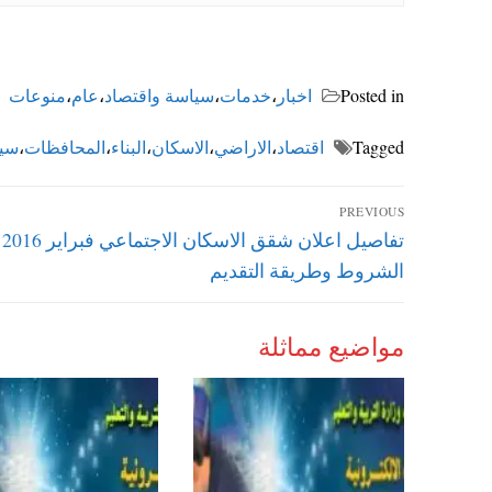
Posted in
اخبار
،
خدمات
،
سياسة واقتصاد
،
عام
،
منوعات
Tagged
اقتصاد
،
الاراضي
،
الاسكان
،
البناء
،
المحافظات
،
سي
تصفّح
PREVIOUS
Previous
تفاصيل اعلان شقق الاسكان الاجتماعي فبراير 2016
المقالات
post:
الشروط وطريقة التقديم
مواضيع مماثلة