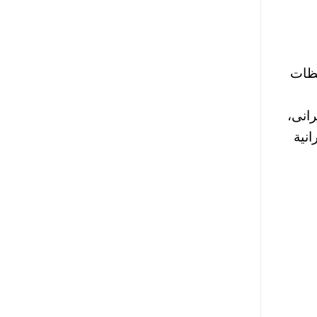
فظات
رانى،
انية