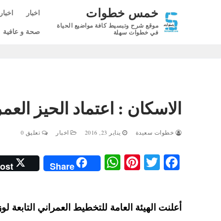
لتجاوز
خمس خطوات
اخبار
اخبار
لى
موقع شرح وتبسيط كافة مواضيع الحياة
لمحتوى
صحة و عافية
في خطوات سهلة
الاسكان : اعتماد الحيز العمراني الجد
خطوات سعيدة
يناير 23, 2016
اخبار
تعليق 0
W
Pi
T
Fa
ost
Share
ha
nt
wi
ce
ts
er
tte
bo
A
es
r
ok