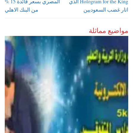
Hologram for the King الذي
المصري بسعر فائدة 15 %
اثار غضب السعوديين
من البنك الاهلي
مواضيع مماثلة