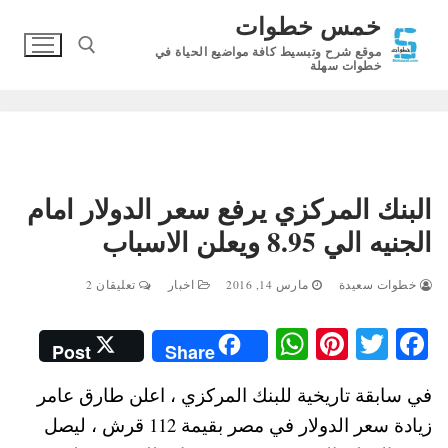
لتجاوز
خمس خطوات
لى
موقع شرح وتبسيط كافة مواضيع الحياة في
لمحتوى
خطوات سهلة
البحث عن:
البنك المركزي يرفع سعر الدولار امام
الجنيه الي 8.95 ويعلن الاسباب
خطوات سعيدة
مارس 14, 2016
اخبار
تعليقان 2
W
Pi
T
Fa
Post
Share
ha
nt
wi
ce
في سابقة تاريخية للبنك المركزي ، اعلن طارق عامر
ts
er
tte
bo
زيادة سعر الدولار في مصر بقيمة 112 قرش ، ليصل
A
es
r
ok