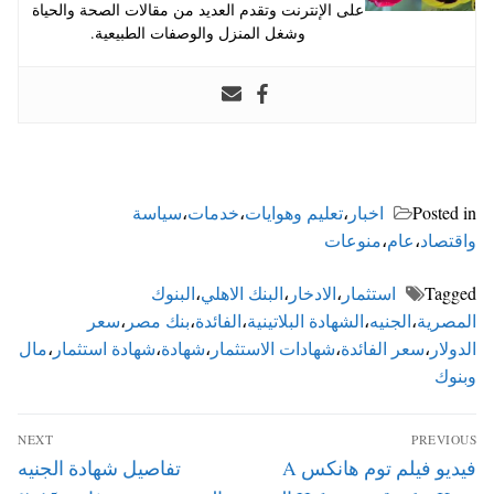
على الإنترنت وتقدم العديد من مقالات الصحة والحياة
وشغل المنزل والوصفات الطبيعية.
Posted in
اخبار
،
تعليم وهوايات
،
خدمات
،
سياسة
واقتصاد
،
عام
،
منوعات
Tagged
استثمار
،
الادخار
،
البنك الاهلي
،
البنوك
المصرية
،
الجنيه
،
الشهادة البلاتينية
،
الفائدة
،
بنك مصر
،
سعر
الدولار
،
سعر الفائدة
،
شهادات الاستثمار
،
شهادة
،
شهادة استثمار
،
مال
وبنوك
تصفّح
NEXT
PREVIOUS
المقالات
Next
Previous
فيديو فيلم توم هانكس A
تفاصيل شهادة الجنيه
post:
post: