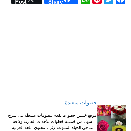
Post
Share
ha
nt
wi
ce
ts
er
tte
bo
A
es
r
ok
pp
t
خطوات سعيدة
موقع خمس خطوات يقدم معلومات بسيطة فى شرح
سهل من خمسة خطوات للأحداث الجارية وكافة
مناحي الحياة المتنوعة لإثراء محتوي اللغة العربية