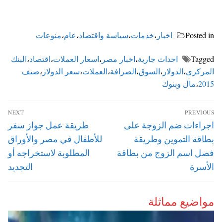
Posted in
اخبار
،
خدمات
،
سياسة واقتصاد
،
عام
،
منوعات
Tagged
احداث جارية
،
اخبار مصر
،
اسعار العملات
،
اقتصاد
،
البنك
المركزي
،
الدولار
،
السوق
،
الصرافة
،
العملات
،
سعر الدولار
،
صيف
2015
،
مال وبنوك
تصفّح
NEXT
PREVIOUS
المقالات
Next
Previous
اجراءات ضم الزوجة على
طريقة عمل جواز سفر
post:
post:
بطاقة التموين وطريقة
للأطفال في مصر والأوراق
فصل اسم الزوج من بطاقة
المطلوبة لاستخراجه أو
الأسرة
التجديد
مواضيع مماثلة