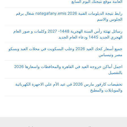
العامة موقع نتيجتك اليوم السابع
رابط نتيجة الدبلومات الفنية 2026 nategafany.emis شغال برقم
الجلوس والاسم
رسائل تهنئة رأس السنة الهجرية 1448- 2027 وكلمات و صور العام
الهجري الجديد 1445 ودعاء العام الجديد
جميع أسعار كحك العيد 2026 وعلب البسكويت في محلات العبد وبسكو
مصر وتيسباس
اجمل أماكن خروجة العيد في القاهرة والمحافظات واسعارها 2026
بالتفصيل
تخفيضات كارفور مارس 2026 في عيد الأم علي الاجهزة الكهربائية
والموبايلات والمطبخ