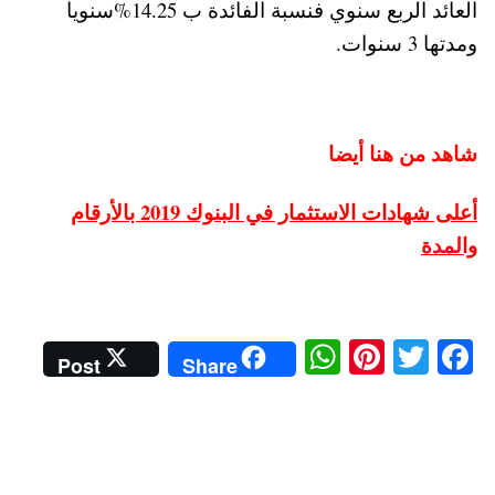
العائد الربع سنوي فنسبة الفائدة ب 14.25%سنويا
ومدتها 3 سنوات.
شاهد من هنا أيضا
أعلى شهادات الاستثمار في البنوك 2019 بالأرقام
والمدة
W
Pi
T
Fa
Post
Share
ha
nt
wi
ce
ts
er
tte
bo
A
es
r
ok