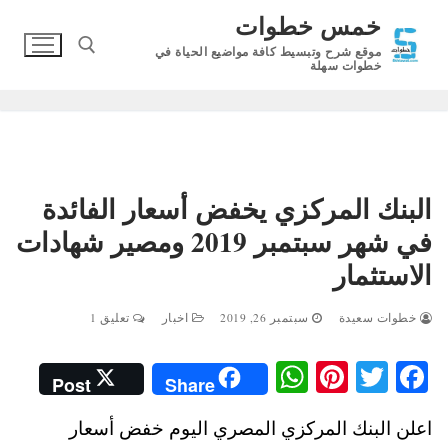
لتجاوز
خمس خطوات
لى
موقع شرح وتبسيط كافة مواضيع الحياة في
لمحتوى
خطوات سهلة
البحث عن:
البنك المركزي يخفض أسعار الفائدة
في شهر سبتمبر 2019 ومصير شهادات
الاستثمار
خطوات سعيدة
سبتمبر 26, 2019
اخبار
تعليق 1
W
Pi
T
Fa
Post
Share
ha
nt
wi
ce
اعلن البنك المركزي المصري اليوم خفض أسعار
ts
er
tte
bo