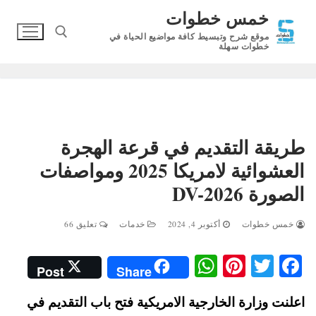
لتجاوز
خمس خطوات
لى
موقع شرح وتبسيط كافة مواضيع الحياة في
لمحتوى
خطوات سهلة
البحث عن:
طريقة التقديم في قرعة الهجرة
العشوائية لامريكا 2025 ومواصفات
الصورة DV-2026
خمس خطوات
أكتوبر 4, 2024
خدمات
تعليق 66
W
Pi
T
Fa
Post
Share
ha
nt
wi
ce
اعلنت وزارة الخارجية الامريكية فتح باب التقديم في
ts
er
tte
bo