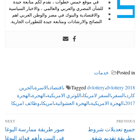
في موقع خمس خطوات ، نقدم لكم متابعة جيدة
للشأن المصري والعربي والعالمي ، والاخبار السياسية
والاقتصادية والبنوك في مصر والوطن العربي اهم
النصائح والارشادات ومتابعة جيدة للتطورات الجارية.
Posted in
خدمات
dvlottery 2018
،
dvlottery
Tagged
،
اقتصاد
،
الاسرة
،
الجرين
كارد
،
السفر
،
السفر لامريكا
،
اللوتري الامريكية
،
الهجرة
،
الهجرة
2017
،
الهجرة الامريكية
،
الهجرة العشوائية
،
امريكا
،
وظائف امريكا
تصفّح
NEXT
PREVIOUS
المقالات
Next
Previous
جميع تعديلات شروط
صور طريقة ممارسة اليوغا
post:
post:
وطريقة تقديم شقق
في البيت وأهم فوائد اليوغا