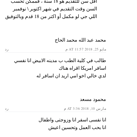
اقل سن للتقديم هو 18 سنة ، فممكن تحسب
السن وقت التقديم في شهر اكتوبر \ نوفمبر
اللي جي لو مكمل أو اكتر من 18 قدم وبالتوفيق
محمد عبد الله محمد الحاج
مايو 25, 2018 AT 11:57 م
رد
طالب في كلية الطب ب مدينه الابيض انا نفسي
اسافر امريكا اقراه هناك
لدي خالي اخو امي اريد ان اسافر له
محمود مسعد
مارس 10, 2018 AT 3:36 م
رد
انا نفسى اسفر انا وزوجتى واطفال
انا بحب العمل وتحسين اعيش