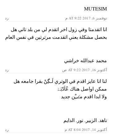
MUTESIM
نوفمبر 6, 2017 AT 9:22 م
رد
انا اتقدمتا وفي زول اخر اتقدم لي من بلد تاني هل
بحصل مشكلة يعني اتقدمت مرترتين في نفس العام
محمد عبدالله خراشي
أكتوبر 16, 2017 AT 9:22 ص
رد
لنا انا عايز اقدم في الوتري لَـگِنْ بقرا جامعه هل
ممكن اواصل هناك عُاَدّيَےّ
ولا ابدا اقدم م̷ـــِْن جديد
ناهد. الزبير. نور. الدايم
أكتوبر 14, 2017 AT 8:04 م
رد