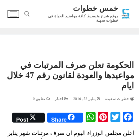
لتجاوز
خمس خطوات
لى
موقع شرح وتبسيط كافة مواضيع الحياة في
لمحتوى
خطوات سهلة
البحث عن:
الحكومة تعلن صرف المرتبات في
مواعيدها والعودة لقانون رقم 47 خلال
ايام
خطوات سعيدة
يناير 22, 2016
اخبار
تعليق 0
W
Pi
T
Fa
Post
Share
ha
nt
wi
ce
اعلن مجلس الوزراء اليوم ان صرف مرتبات شهر يناير
ts
er
tte
bo