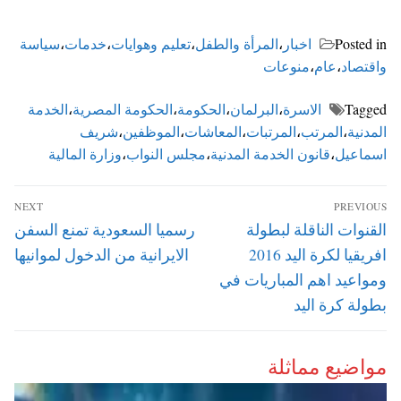
Posted in
اخبار
،
المرأة والطفل
،
تعليم وهوايات
،
خدمات
،
سياسة
واقتصاد
،
عام
،
منوعات
Tagged
الاسرة
،
البرلمان
،
الحكومة
،
الحكومة المصرية
،
الخدمة
المدنية
،
المرتب
،
المرتبات
،
المعاشات
،
الموظفين
،
شريف
اسماعيل
،
قانون الخدمة المدنية
،
مجلس النواب
،
وزارة المالية
تصفّح
NEXT
PREVIOUS
المقالات
Next
Previous
القنوات الناقلة لبطولة
رسميا السعودية تمنع السفن
post:
post:
افريقيا لكرة اليد 2016
الايرانية من الدخول لموانيها
ومواعيد اهم المباريات في
بطولة كرة اليد
مواضيع مماثلة