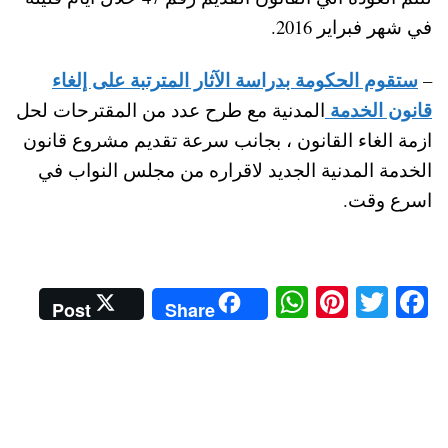
في شهر فبراير 2016.
ستقوم الحكومة بدراسة الآثار المترتبة على إلغاء
–
قانون الخدمة
المدنية مع طرح عدد من المقترحات لحل
ازمة الغاء القانون ، بجانب سرعة تقديم مشروع قانون
الخدمة المدنية الجديد لاقراره من مجلس النواب في
اسرع وقت.
W
Pi
T
Fa
Post
Share
ha
nt
wi
ce
ts
er
tte
bo
A
es
r
ok
pp
t