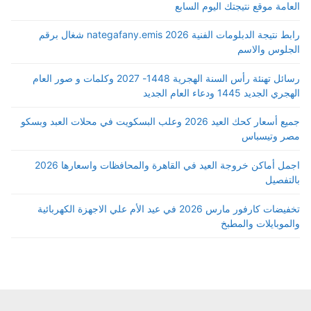
العامة موقع نتيجتك اليوم السابع
رابط نتيجة الدبلومات الفنية 2026 nategafany.emis شغال برقم
الجلوس والاسم
رسائل تهنئة رأس السنة الهجرية 1448- 2027 وكلمات و صور العام
الهجري الجديد 1445 ودعاء العام الجديد
جميع أسعار كحك العيد 2026 وعلب البسكويت في محلات العبد وبسكو
مصر وتيسباس
اجمل أماكن خروجة العيد في القاهرة والمحافظات واسعارها 2026
بالتفصيل
تخفيضات كارفور مارس 2026 في عيد الأم علي الاجهزة الكهربائية
والموبايلات والمطبخ