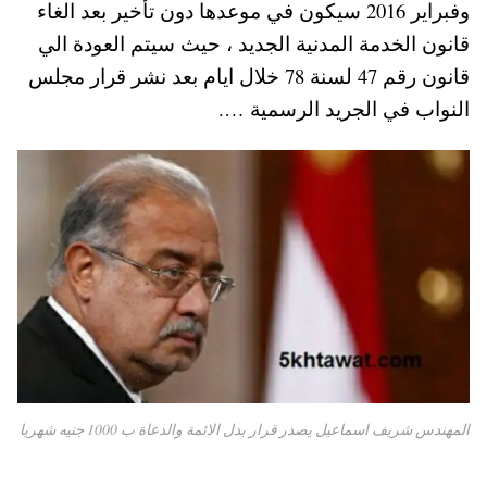
وفبراير 2016 سيكون في موعدها دون تأخير بعد الغاء
A
es
r
ok
قانون الخدمة المدنية الجديد ، حيث سيتم العودة الي
pp
t
قانون رقم 47 لسنة 78 خلال ايام بعد نشر قرار مجلس
النواب في الجريد الرسمية ….
المهندس شريف اسماعيل يصدر قرار بدل الائمة والدعاة ب 1000 جنيه شهريا