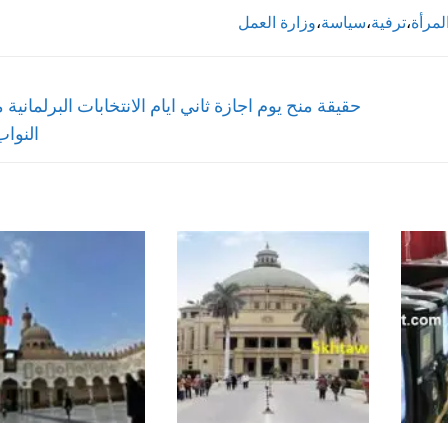
لمرأة
،
ترفية
،
سياسة
،
وزارة العمل
Next
حقيقة منح يوم اجازة ثاني ايام الانتخابات البرلماني
post:
النواب 15