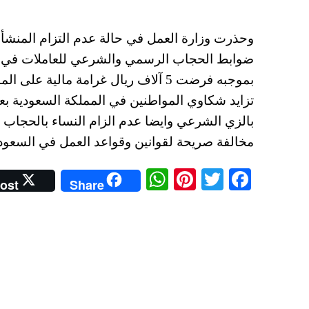
وحذرت وزارة العمل في حالة عدم التزام المنشأة
ضوابط الحجاب الرسمي والشرعي للعاملات في المح
بموجبه فرضت 5 آلاف ريال غرامة مال
تزايد شكاوي المواطنين في المملكة السعودية بعد
بالزي الشرعي وايضا عدم الزام النساء بالحجاب 
مخالفة صريحة لقوانين وقواعد العمل في السعودي
W
Pi
T
Fa
ost
Share
ha
nt
wi
ce
ts
er
tte
bo
A
es
r
ok
pp
t