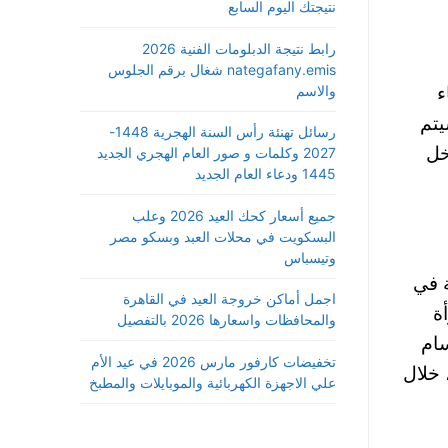
نتيجتك اليوم السابع
رابط نتيجة الدبلومات الفنية 2026
nategafany.emis شغال برقم الجلوس
والاسم
ء
يتم
رسائل تهنئة رأس السنة الهجرية 1448-
خل
2027 وكلمات و صور العام الهجري الجديد
1445 ودعاء العام الجديد
جميع أسعار كحك العيد 2026 وعلب
البسكويت في محلات العبد وبسكو مصر
وتيسباس
ة في
اجمل أماكن خروجة العيد في القاهرة
ة
والمحافظات واسعارها 2026 بالتفصيل
سام
تخفيضات كارفور مارس 2026 في عيد الأم
، خلال
علي الاجهزة الكهربائية والموبايلات والمطبخ