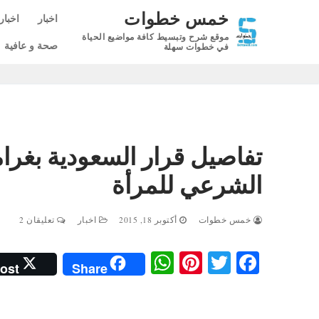
لتجاوز
خمس خطوات
اخبار
اخبار
لى
موقع شرح وتبسيط كافة مواضيع الحياة
لمحتوى
صحة و عافية
في خطوات سهلة
الشرعي للمرأة
خمس خطوات
أكتوبر 18, 2015
اخبار
تعليقان 2
W
Pi
T
Fa
ost
Share
ha
nt
wi
ce
ts
er
tte
bo