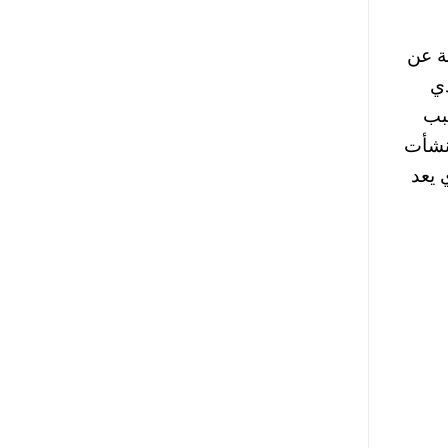
ة عن
ذي
سبب
منشأت
 يعد