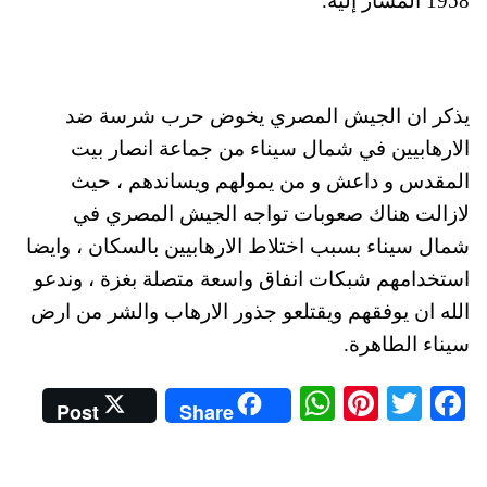
1958 المشار إليه.
يذكر ان الجيش المصري يخوض حرب شرسة ضد
الارهابيين في شمال سيناء من جماعة انصار بيت
المقدس و داعش و من يمولهم ويساندهم ، حيث
لازالت هناك صعوبات تواجه الجيش المصري في
شمال سيناء بسبب اختلاط الارهابيين بالسكان ، وايضا
استخدامهم شبكات انفاق واسعة متصلة بغزة ، وندعو
الله ان يوفقهم ويقتلعو جذور الارهاب والشر من ارض
سيناء الطاهرة.
W
Pi
T
Fa
Post
Share
ha
nt
wi
ce
ts
er
tte
bo