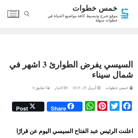
لتجاوز
خمس خطوات
لى
موقع شرح وتبسيط كافة مواضيع الحياة في
لمحتوى
خطوات سهلة
البحث عن:
السيسي يفرض الطوارئ 3 اشهر في
شمال سيناء
خمس خطوات
أبريل 25, 2015
اخبار
تعليق 0
W
Pi
T
Fa
Post
Share
ha
nt
wi
ce
ts
er
tte
bo
اعلنت الرئيس عبد الفتاح السيسي اليوم عن قرارًا
A
es
r
ok