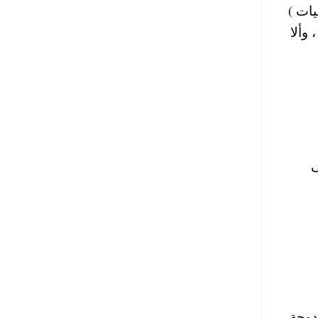
يات )
وألا
ى
دوجة،