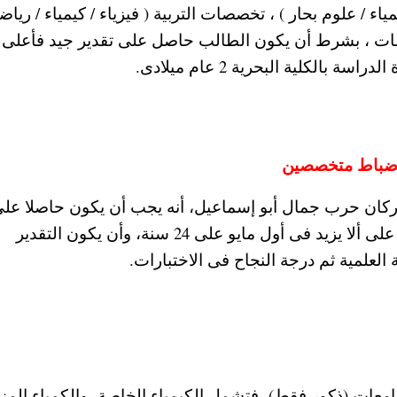
ء / علوم بحار ) ، تخصصات التربية ( فيزياء / كيمياء / رياض
ومات ، بشرط أن يكون الطالب حاصل على تقدير جيد فأعلى ، 
.
ة ضباط متخصصين
ركان حرب جمال أبو إسماعيل، أنه يجب أن يكون حاصلا عل
المؤهل فى 2021 وما قبلها، بشرط التقيد بالسن، على ألا يزيد فى أول مايو على 24 سنة، وأن يكون التقدير
لعلمية ثم درجة النجاح فى الاختبارات.
ات (ذكور فقط)، فتشمل الكيمياء الخاصة، والكمياء المز