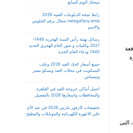
نتيجتك اليوم السابع
رابط نتيجة الدبلومات الفنية 2026
nategafany.emis شغال برقم الجلوس
والاسم
رسائل تهنئة رأس السنة الهجرية 1448-
2027 وكلمات و صور العام الهجري الجديد
فعة
1445 ودعاء العام الجديد
ة
جميع أسعار كحك العيد 2026 وعلب
البسكويت في محلات العبد وبسكو مصر
وتيسباس
اجمل أماكن خروجة العيد في القاهرة
والمحافظات واسعارها 2026 بالتفصيل
تخفيضات كارفور مارس 2026 في عيد الأم
علي الاجهزة الكهربائية والموبايلات والمطبخ
العسكرية موضحا تفاصيل الإعلان عن قبول دفعة جديدة من خريجى الجامعات بالكلية الحربية دفعة يناير 2021، التى