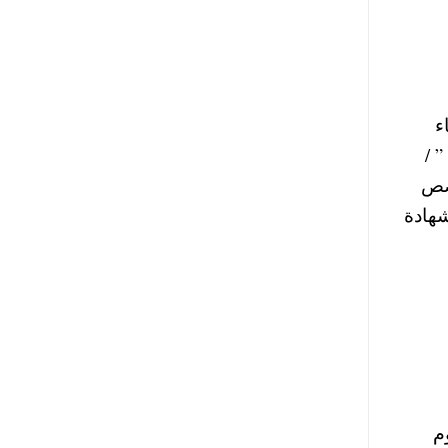
اء
 /
خصص
شهادة
م