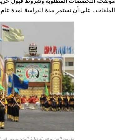
موضحة التخصصات المطلوبة وشروط قبول خريجي ا
A
es
r
ok
الملفات ، على أن تستمر مدة الدراسة لمدة عام إ
pp
t
طريقة التقديم في الضباط المتخصصين في الكلية الحربية والبحري