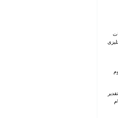
ل التخصصات
ليزى
م
ل على تقدير
عام