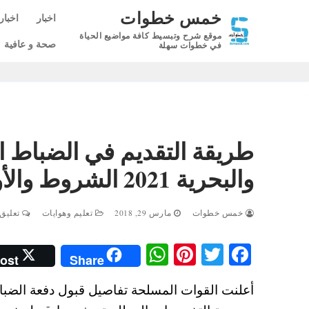
لتجاوز
خمس خطوات
اخبار
اخبار
لى
موقع شرح وتبسيط كافة مواضيع الحياة
لمحتوى
صحة و عافية
في خطوات سهلة
طريقة التقديم في الضباط ا
والبحرية 2021 الشروط والأوراق المطلوبة
خمس خطوات
مارس 29, 2018
تعليم وهوايات
تعليق 0
W
Pi
T
Fa
ost
Share
ha
nt
wi
ce
ts
er
tte
bo