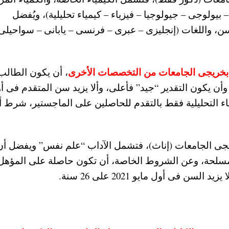
 بيولوجى – جيولوجيا – فيزياء – كيمياء تحليلية)، ويُفضل
، واللغات (إنجليزى – عبرى – فرنسى – يابانى – سواحيلى)
 بخريجى الجامعات
من التخصصات الأخرى
، أن يكون الطالب
المؤهل عن العام 2016 أو 2017 فقط، وأن يكون التقدير “جيد” فأعلى، وألا يزيد سن المتقدم فى
تخصص الكيمياء التحليلية فقط بالتقدم للحاصلين على الماجستير، شرط أل
ى الجامعات (إناث)، فتشمل الآداب “علم نفس” ويفضل أن