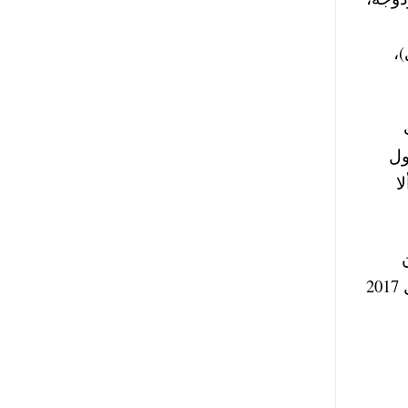
،
 أول
ا
تكون الإناث من الضابطات المكلفات بالقوات المسلحة، وعن الشروط الخاصة، أن تكون حاصلة على المؤهل 2017