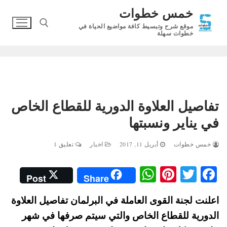
لتجاوز
خمس خطوات
لى
موقع شرح وتبسيط كافة مواضيع الحياة في
لمحتوى
خطوات سهلة
البحث عن:
تفاصيل العلاوة الدورية للقطاع الخاص
في يناير ونسبتها
خمس خطوات
أبريل 11, 2017
اخبار
تعليق 1
W
Pi
T
Fa
Post
Share
ha
nt
wi
ce
اعلنت لجنة القوى العاملة في البرلمان تفاصيل العلاوة
ts
er
tte
bo
الدورية للقطاع الخاص والتي سيتم صرفها في شهر
A
es
r
ok