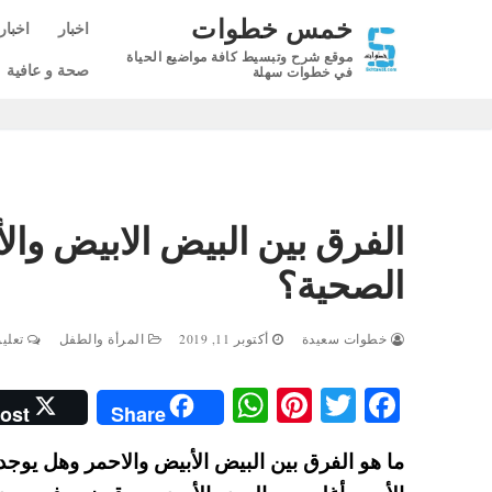
لتجاوز
خمس خطوات
اخبار
اخبار
لى
موقع شرح وتبسيط كافة مواضيع الحياة
لمحتوى
صحة و عافية
في خطوات سهلة
الفرق بين البيض الابيض وال
الصحية؟
خطوات سعيدة
أكتوبر 11, 2019
المرأة والطفل
تعليق
W
Pi
T
Fa
ost
Share
ha
nt
wi
ce
ما هو الفرق بين البيض الأبيض والاحمر وهل يوجد
ts
er
tte
bo