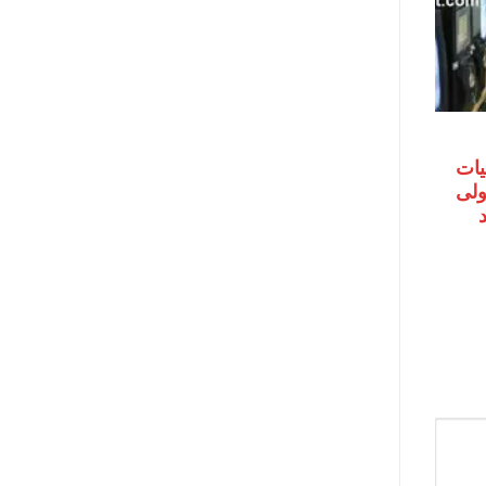
يات
اولى
حد