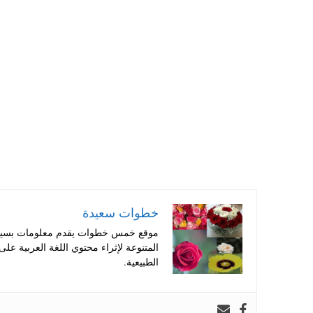
ts
er
tte
bo
A
es
r
ok
pp
t
خطوات سعيدة
موقع خمس خطوات يقدم معلومات بسيطة
المتنوعة لإثراء محتوي اللغة العربية عل
الطبيعية.