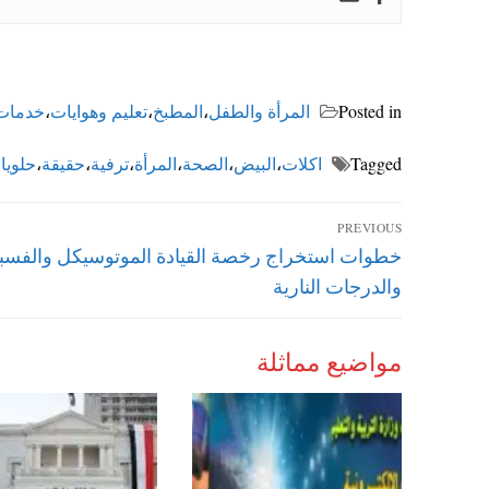
Posted in
المرأة والطفل
،
المطبخ
،
تعليم وهوايات
،
خدمات
Tagged
اكلات
،
البيض
،
الصحة
،
المرأة
،
ترفية
،
حقيقة
،
حلويا
تصفّح
PREVIOUS
Previous
خطوات استخراج رخصة القيادة الموتوسيكل والفسبا
المقالات
post:
والدرجات النارية
مواضيع مماثلة