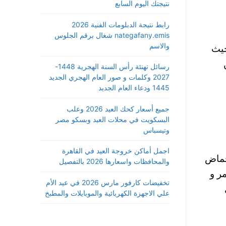
نتيجتك اليوم السابع
رابط نتيجة الدبلومات الفنية 2026
nategafany.emis شغال برقم الجلوس
والاسم
حيث
رسائل تهنئة رأس السنة الهجرية 1448-
2027 وكلمات و صور العام الهجري الجديد
1445 ودعاء العام الجديد
جميع أسعار كحك العيد 2026 وعلب
البسكويت في محلات العبد وبسكو مصر
وتيسباس
اجمل أماكن خروجة العيد في القاهرة
أحماض
والمحافظات واسعارها 2026 بالتفصيل
مر و
تخفيضات كارفور مارس 2026 في عيد الأم
علي الاجهزة الكهربائية والموبايلات والمطبخ