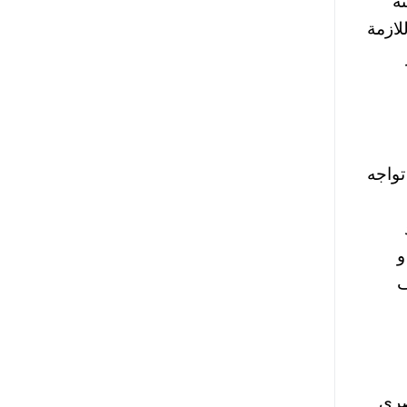
الدولة، أن القرار بقانون رقم 63 لسنة
لازمة
تواجه
و
اجور قد سمح براتب يبلغ 42 الف
صرى