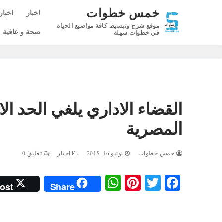
لتجاوز
خمس خطوات
اخبار
اخبار
لى
موقع شرح وتبسيط كافة مواضيع الحياة
لمحتوى
صحة و عافية
في خطوات سهلة
القضاء الاداري يلغي الحد ا
المصرية
خمس خطوات
يونيو 16, 2015
اخبار
تعليق 0
W
Pi
T
Fa
ost
Share
ha
nt
wi
ce
ts
er
tte
bo