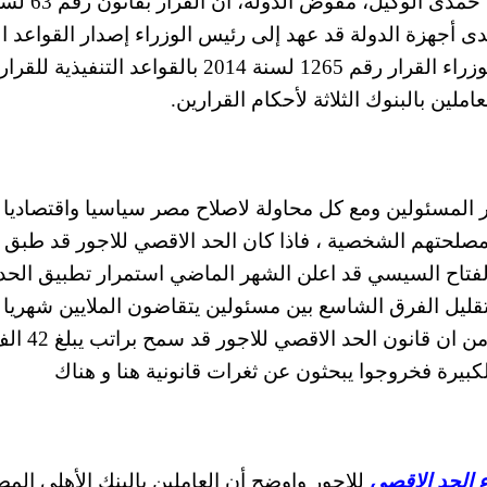
العاملين. وأكد التقرير المعد من المستشار شادى حمدى الوكيل، مفوض 
 لدى أجهزة الدولة قد عهد إلى رئيس الوزراء إصدار القواعد ال
لتنفيذ أحكامه، ونفاذا لذلك أصدر رئيس مجلس الوزراء القرار رقم 1265 لسنة 2014 بالقواعد التنفيذية للقرار
لين بالبنوك الثلاثة لأحكام القرارين.
المسئولين ومع كل محاولة لاصلاح مصر سياسيا واقتصاديا 
لحتهم الشخصية ، فاذا كان الحد الاقصي للاجور قد طبق
لفتاح السيسي قد اعلن الشهر الماضي استمرار تطبيق الحد
قليل الفرق الشاسع بين مسئولين يتقاضون الملايين شهريا 
موظفين يتقاضون مئات الجنيهات ، وعلي الرغم من ان قانون الحد الاقصي لل
 الكبيرة فخروجوا يبحثون عن ثغرات قانونية هنا و هناك
 الحد الاقصي
للاجور واوضح أن العاملين بالبنك الأهلى الم