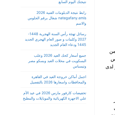
نتيجتك اليوم السابع
رابط نتيجة الدبلومات الفنية 2026
nategafany.emis شغال برقم الجلوس
والاسم
رسائل تهنئة رأس السنة الهجرية 1448-
2027 وكلمات و صور العام الهجري الجديد
1445 ودعاء العام الجديد
3، 34684 لسنة 69 ق، كلا من
جميع أسعار كحك العيد 2026 وعلب
س
البسكويت في محلات العبد وبسكو مصر
ن باجر لدى
وتيسباس
اجمل أماكن خروجة العيد في القاهرة
والمحافظات واسعارها 2026 بالتفصيل
تخفيضات كارفور مارس 2026 في عيد الأم
علي الاجهزة الكهربائية والموبايلات والمطبخ