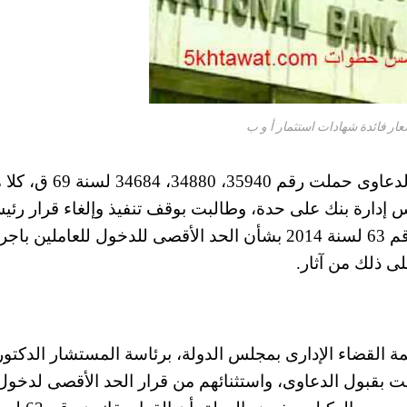
عار فائدة شهادات استثمار أ و ب
حيث قررت إلغاء قرار رئيس الوزراء واختصمت الدعاوى حملت رقم 35940، 4880
إدارة بنك على حدة، وطالبت بوقف تنفيذ وإلغاء قرار رئي
مجلس الوزراء بتطبيق أحكام المرسوم بقانون رقم 63 لسنة 2014 بشأن الحد الأقصى للدخول للعاملي
لى ذلك من آثار.
مة القضاء الإدارى بمجلس الدولة، برئاسة المستشار الدكتور
بقبول الدعاوى، واستثنائهم من قرار الحد الأقصى لدخول