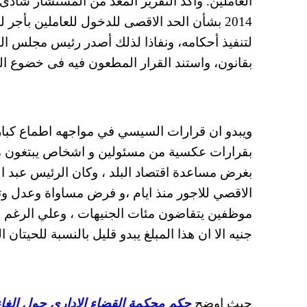
2014 بشأن الحد الاقصى للدخول للعاملين بأجر
بقانون، واستند القرار المطعون فيه فى خضوع العام
ويبدو ان قرارات السيسي في مواجهه اطماع كبار 
بقرارات عكسية من مسئولين و اشخاص يبتغون مص
بغرض مساعدة اقتصاد البلد ، وكان الرئيس عبد ا
الاقصي للاجور منذ ايام ،و فرض مساواة وعدل وت
جنيه الا ان هذا المبلغ يبدو قليل بالنسبة للحيتان
حيث اوضح
حكم محكمة القضاء الاداري حول الغاء