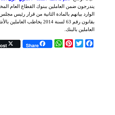
يندرجون ضمن العاملين ببنوك القطاع العام المخا
الوارد بيانهم بالمادة الثانية من قرار رئيس مجلس 
بقانون رقم 63 لسنة 2014 يخا
العاملين بالبنك.
W
Pi
T
Fa
ost
Share
ha
nt
wi
ce
ts
er
tte
bo
A
es
r
ok
pp
t