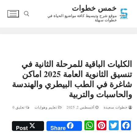
لتجاوز
خمس خطوات
لى
موقع شرح وتبسيط كافة مواضيع الحياة في
لمحتوى
خطوات سهلة
البحث عن:
الكليات الباقية للمرحلة الثانية في
تنسيق الثانوية العامة 2025 اماكن
شاغرة في الطب البيطري والهندسة
والحاسبات والتربية
خطوات سعيدة
أغسطس 2, 2025
تعليم وهوايات
تعليق 0
W
Pi
T
Fa
Post
Share
ha
nt
wi
ce