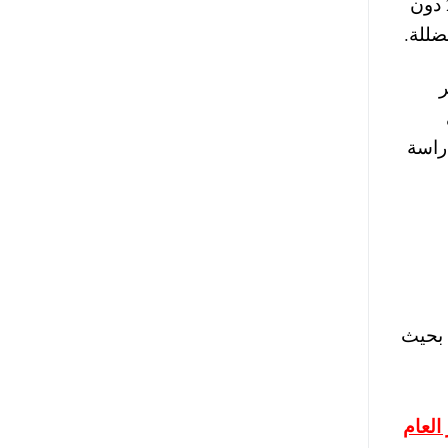
وزارة التربية والتعليم، ان موعد بداية الترم الثاني في المدارس والجامعات المصرية كما هو في 7 فبراير 2026 دون
ضللة.
202، في شهر
ي 10 فبراير 2026، لتستمر الدراسة
عات ، بحيث
امتحانات آخر العام