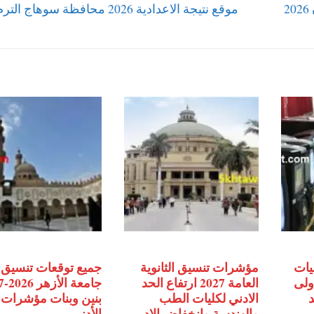
Next
أجمل صور رمضان كريم وخلفيات اللهم بلغنا رمضان 2026
موقع نتيجة الاعدادية 2026 محافظة سوهاج الترم الأول
post:
يات
مؤشرات تنسيق الثانوية
جميع توقعات تنسيق 
اولى
العامة 2027 ارتفاع الحد
جامع
حد
الادني لكليات الطب
بنين وبنات مؤشرات 
والهندسة وانخفاض الادبي
الأدنى