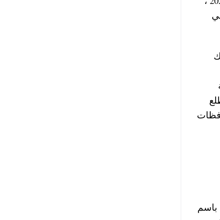
وحسبما اعلنت وزارة التعليم رسميا ان موعد بداية الدراسة في المدارس والجامعات المصرية الترم التاني 2026 ،
 في
بوك
ة من 27 يناير أو مطلع
افظات
 الاعلامي باسم