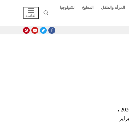
المرأة والطفل
المطبخ
تكنولوجيا
القائمة
البحث عن:
نشرت عدد من صفحات الفيسبوك اليوم انباء تأجيل بداية الترم الثاني وعودة الدارس والجامعات في فبراير 2026 ،
موعد النهائي لبداية الفصل الدراسي الثاني 2026 يوم السبت الموافق 7 فبراير