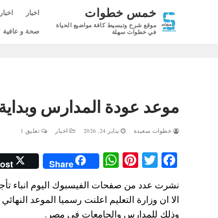
لتجاوز
خمس خطوات
اخبار
اخبار
لى
موقع شرح وتبسيط كافة مواضيع الحياة
لمحتوى
صحة و عافية
في خطوات سهلة
موعد عودة المدارس وبداية الترم الثان
خطوات سعيدة
يناير 24, 2026
اخبار
تعليق 1
W
Pi
T
Fa
ost
Share
ha
nt
wi
ce
ts
er
tte
bo
A
es
r
ok
وذلك للمدارس والجامعات في مصر.