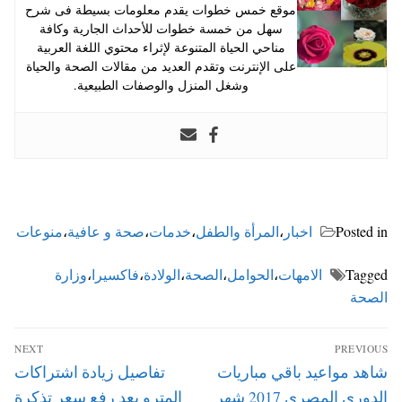
موقع خمس خطوات يقدم معلومات بسيطة فى شرح
سهل من خمسة خطوات للأحداث الجارية وكافة
مناحي الحياة المتنوعة لإثراء محتوي اللغة العربية
على الإنترنت وتقدم العديد من مقالات الصحة والحياة
وشغل المنزل والوصفات الطبيعية.
Posted in
اخبار
،
المرأة والطفل
،
خدمات
،
صحة و عافية
،
منوعات
Tagged
الامهات
،
الحوامل
،
الصحة
،
الولادة
،
فاكسيرا
،
وزارة
الصحة
تصفّح
NEXT
PREVIOUS
المقالات
Next
Previous
شاهد مواعيد باقي مباريات
تفاصيل زيادة اشتراكات
post:
post:
الدوري المصري 2017 شهر
المترو بعد رفع سعر تذكرة