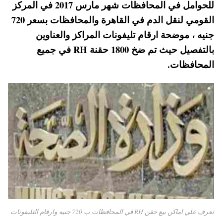
للحوامل في المحافظات شهر مارس 2017 في المركز
A
es
r
ok
القومي لنقل الدم في القاهرة والمحافظات بسعر 720
pp
t
جنيه ، موضحة ارقام تليفونات المراكز والعناوين
بالتفصيل حيث تم ضخ 1800 حقنة RH في جميع
المحافظات.
تعرف علي اماكن بيع حقن RH في المحافظات ب 720 جنيه وارقام التليفونات