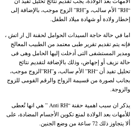
الأمهات بعد الولادة، يجب تقديم نتائج تحليل تفيد أن
“RH” الأم سالب، و”RH” الزوج موجب، بالإضافة إلى
إخطار ولادة أو شهادة ميلاد الطفل.
اما في حالة حاجة السيدات الحوامل لحقنة ال ار اتش ،
فإنه يتم تقديم تقرير طبى معتمد من الطبيب المعالج
ومدير المستشفى التى أدخلت إليها الحامل وهى فى
حالة نزيف أو إجهاض، وذلك بالإضافة لتقديم نتائج
تحليل تفيد أن “RH” الأم سالب، و”RH”الزوج موجب،
بجانب لصورة من قسيمة الزواج والرقم القومى للزوج
والزوجة.
يذكر ان سبب اهمية حقنة “Anti RH ” هي انها تُعطى
للأمهات بعد الولادة لمنع تكوين الأجسام المضادة، على
ألا يتجاوز ذلك 72 ساعة من وضع الجنين.