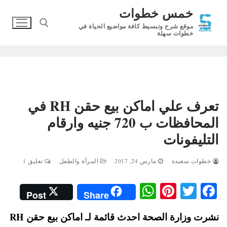
لتجاوز
خمس خطوات
لى
موقع شرح وتبسيط كافة مواضيع الحياة في
لمحتوى
خطوات سهلة
البحث عن:
تعرف علي اماكن بيع حقن RH في
المحافظات ب 720 جنيه وارقام
التليفونات
خطوات سعيدة
مارس 24, 2017
المرأة والطفل
تعليق 1
W
Pi
T
Fa
Post
Share
ha
nt
wi
ce
نشرت وزارة الصحة احدث قائمة لـ اماكن بيع حقن RH
ts
er
tte
bo