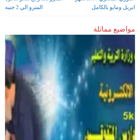
ابريل ومايو بالكامل
المترو الي 2 جنيه
مواضيع مماثلة