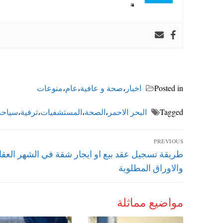
Posted in
اخبار
،
صحة و عافية
،
عام
،
منوعات
Tagged
البحر الاحمر
،
الصحة
،
المستشفيات
،
ترفية
،
سياحة
تصفّح
PREVIOUS
Previous
طريقة تسجيل عقد بيع او ايجار شقة في الشهر العق
المقالات
post:
والاوراق المطلوبة
مواضيع مماثلة