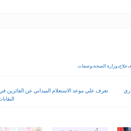
،
علاج
،
وزارة الصحة
،
وصفات
Next
اري
تعرف علي موعد الاستعلام الميداني عن الفائزين ف
post:
النقابات 17