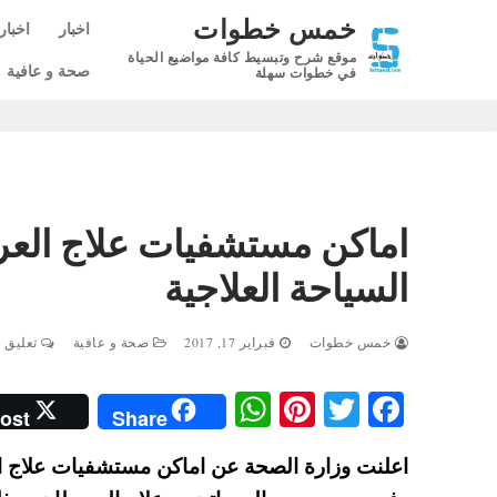
لتجاوز
خمس خطوات
اخبار
اخبار
لى
موقع شرح وتبسيط كافة مواضيع الحياة
لمحتوى
صحة و عافية
في خطوات سهلة
اماكن مستشفيات علاج الع
السياحة العلاجية
خمس خطوات
فبراير 17, 2017
صحة و عافية
تعليق 0
W
Pi
T
Fa
ost
Share
ha
nt
wi
ce
اعلنت وزارة الصحة عن اماكن مستشفيات علاج 
ts
er
tte
bo