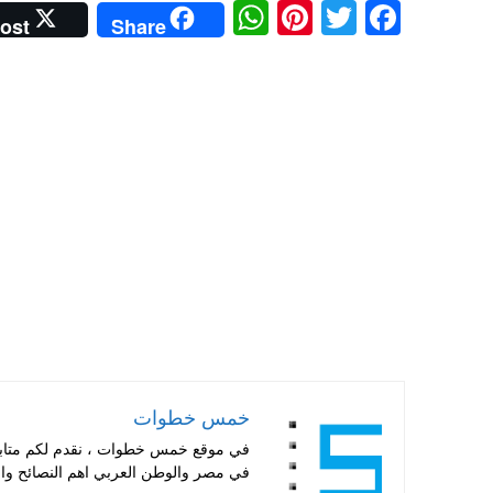
W
Pi
T
Fa
ost
Share
ha
nt
wi
ce
ts
er
tte
bo
A
es
r
ok
pp
t
خمس خطوات
في موقع خمس خطوات ، نقدم لكم متابعة 
في مصر والوطن العربي اهم النصائح والا