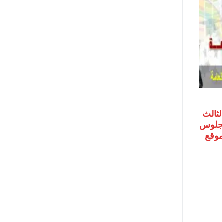
لثالث
رقم الجلوس
 موقع