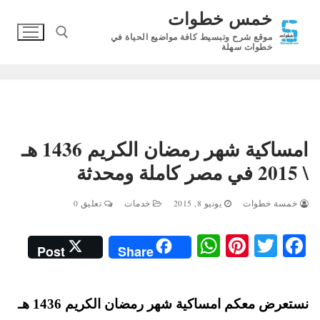
لتجاوز
خمس خطوات
لى
موقع شرح وتبسيط كافة مواضيع الحياة في
لمحتوى
خطوات سهلة
البحث عن:
امساكية شهر رمضان الكريم 1436 هـ
\ 2015 في مصر كاملة ومحدثة
خمسة خطوات
يونيو 8, 2015
خدمات
تعليق 0
W
Pi
T
Fa
Post
Share
ha
nt
wi
ce
ts
er
tte
bo
نستعرض معكم امساكية شهر رمضان الكريم 1436 هـ
A
es
r
ok