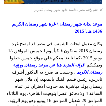
كل عام وانتم بخير بمناسبة حلول شهر رمضان الكريم
موعد بداية شهر رمضان \ غرة شهر رمضان الكريم
1436 هـ \ 2015
وكان معمل ابحاث الشمس في مصر قد اوضح غرة
رمضان 2015 ستكون فلكياً يوم الخميس الموافق 18
يونيو 2015 ،كما تابعنا معكم علي موقع خمس خطوا
ويمكنكم
قرائه المزيد هنا عن موعد رمضان ورؤية
رمضان الكريم
، وحسب ما صرح به الدكتور أشرف
تادرس، رئيس قسم الفلك بالمعهد، إن هلال شهر
رمضان يولد مباشرة بعد حدوث الاقتران في تمام
الساعة 4 و5 دقائق عصرا بتوقيت القاهرة، يوم الثلاثاء
الموافق 29 شعبان الموافق 16 يونيو وهو يوم الرؤية،