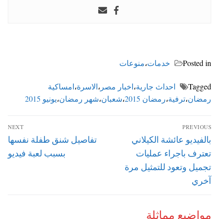
Posted in
خدمات
،
منوعات
Tagged
احداث جارية
،
اخبار مصر
،
الاسرة
،
امساكية
رمضان
،
ترفية
،
رمضان 2015
،
شعبان
،
شهر رمضان
،
يونيو 2015
تصفّح
NEXT
PREVIOUS
المقالات
Next
Previous
بالفيديو عائشة الكيلاني
تفاصيل شنق طفلة نفسها
post:
post:
تعترف باجراء عمليات
بسبب لعبة فيديو
تجميل وتعود للتمثيل مرة
آخري
مواضيع مماثلة