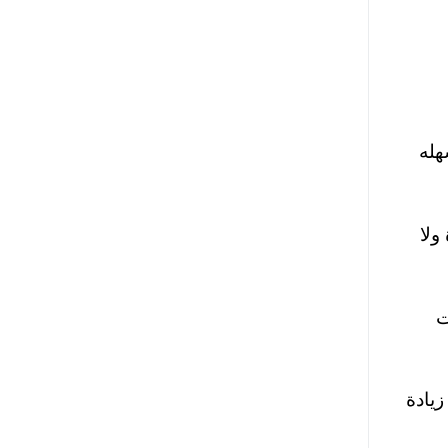
هله
ولا
ت
يادة