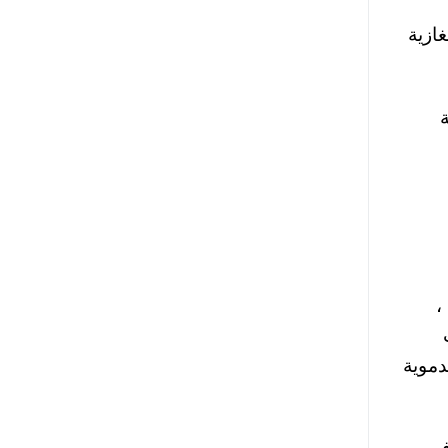
ازية
،
دموية
في