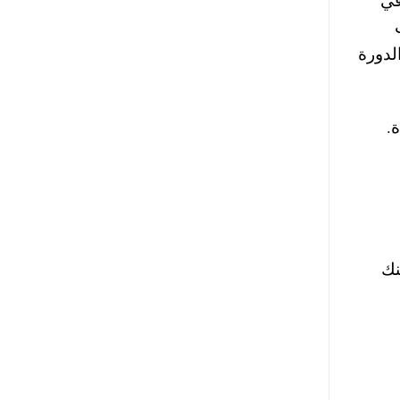
الدورة
.
نك