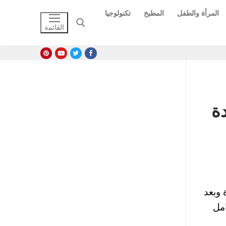
المرأة والطفل
المطبخ
تكنولوجيا
القائمة
البحث عن:
دة
 وبعد
امل