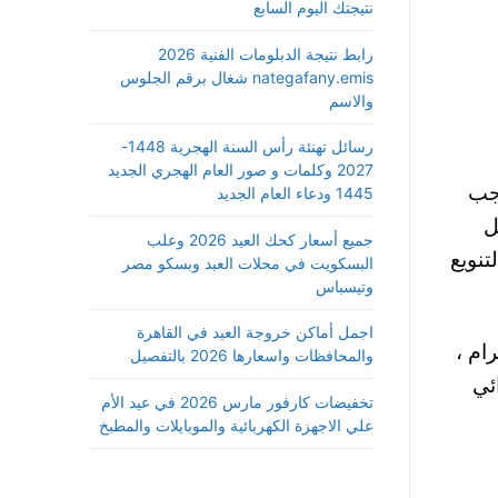
نتيجتك اليوم السابع
رابط نتيجة الدبلومات الفنية 2026
nategafany.emis شغال برقم الجلوس
والاسم
رسائل تهنئة رأس السنة الهجرية 1448-
2027 وكلمات و صور العام الهجري الجديد
يجب
1445 ودعاء العام الجديد
ل
جميع أسعار كحك العيد 2026 وعلب
تنويع
البسكويت في محلات العبد وبسكو مصر
وتيسباس
اجمل أماكن خروجة العيد في القاهرة
مل خلال شهور الحمل هي حوالي 12 كيلو جرام ،
والمحافظات واسعارها 2026 بالتفصيل
ئي
تخفيضات كارفور مارس 2026 في عيد الأم
علي الاجهزة الكهربائية والموبايلات والمطبخ