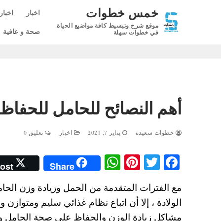
لتجاوز
خمس خطوات
اخبار
اخبار
لى
موقع شرح وتبسيط كافة مواضيع الحياة
لمحتوى
صحة و عافية
في خطوات سهلة
أهم النصائح للحامل للحفاظ ع
خطوات سعيدة
يناير 7, 2021
اخبار
تعليق 0
W
Pi
T
Fa
ost
Share
ha
nt
wi
ce
مع الفترات المتقدمة من الحمل وزيادة وزن الحام
ts
er
tte
bo
الولادة ، إلا أن اتباع نظام غذائي سليم ومتوازن
A
es
r
ok
مشاكل زيادة الوزن والحفاظ علي صحة الحامل و