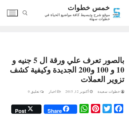
لتجاوز
خمس خطوات
لى
موقع شرح وتبسيط كافة مواضيع الحياة في
لمحتوى
خطوات سهلة
البحث عن:
بالصور تعرف علي ورقة ال 5 جنيه و
10 و 100 و200 الجديدة وكيفية كشف
تزوير العملات
خطوات سعيدة
أكتوبر 12, 2015
اخبار
تعليق 0
W
Pi
T
Fa
Post
Share
ha
nt
wi
ce
ts
er
tte
bo