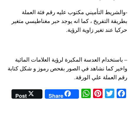
-والشريط التأميني مكتوب عليه رقم فئة العملة
بطريقة التفريخ ، كما انه يوجد حبر مغناطيسي متغير
حركيا عند تغير زاوية الرؤية.
– باستخدام العدسة المكبرة لرؤية العلامات المائية
واخير كما نشاهد في الصور بفحص رموز و شكل كتابة
رقم العملة علي الورقة.
W
Pi
T
Fa
Post
Share
ha
nt
wi
ce
ts
er
tte
bo
A
es
r
ok
pp
t