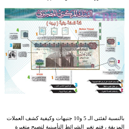
بالنسبة لفئتى الـ 5 و10 جنيهات وكيفية كشف العملات
المزيفة ، فتم تغير الشرائط التأمينية لتصبح متغيرة