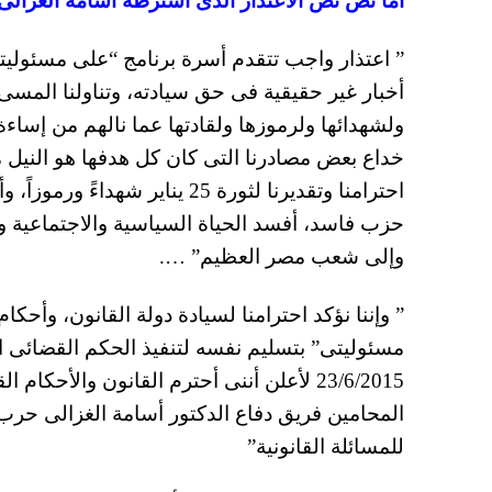
اما نص نص الاعتذار الذى اشترطه أسامه الغزالى
” اعتذار واجب تتقدم أسرة برنامج “على مسئوليتى”
ولشهدائها ولرموزها ولقادتها عما نالهم من إساء
احترامنا وتقديرنا لثورة 25 ين
وإلى شعب مصر العظيم” ….
” وإننا نؤكد احترامنا لسيادة دولة القانون، وأح
23/6/2015 لأعلن أننى أحترم القانون والأحك
المحامين فريق دفاع الدكتور أسامة الغزالى حرب 
للمسائلة القانونية”