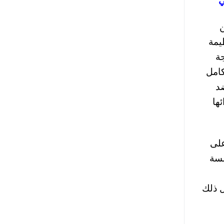
ي
ن
ر خاص إلى ثورة 25 يناير العظيمة
جة
كدين كامل
ضد
ا وشهدائها
على
10/، وحتى تاريخ جلسة
ل ذلك