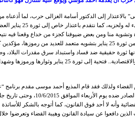
 حرب ان يقدمه أحمد موسي ويوقع عليه للتنازل فهو كالتال
 بالاعتذار إلى الدكتور أسامة الغزالى حرب، لما أذعناه م
أخبار غير حقيقية فى حق سيادته، وتناولنا المسىء له ولحزبه، كما نتقدم باعتذا
ة وتشوية منا ومن بعض ضيوفنا كجزء من خداع وقعنا فيه نتي
خداع بعض مصادرنا التى كان كل هدفها هو النيل من ثورة 25 يناير بتشويه متعمد للعديد من رموزها، مؤ
اير شهداءً ورموزاً، وأنها ثورة حقيقية ضد فساد واستبداد سرق مقدرات البلاد، و
حزب فاسد، أفسد الحياة السياسية والاجتماعية والاقتصادية.. فتحية إلى ثورة 25 يناير وثوارها ورموزه
كام القضاء ولذلك فقد قام المذيع أحمد موسى مقدم برنامج “
مسئوليتى” بتسليم نفسه لتنفيذ الحكم القضائى الصادر ضده يوم الأربعاء الموافق 6/2015
ام القضائية وأنه لا أحد فوق القانون، كما أتوجه بالشكر للأساتذة
الذين دافعوا عن سيادة القانون وهيبة القضاء وتعرضوا خلا