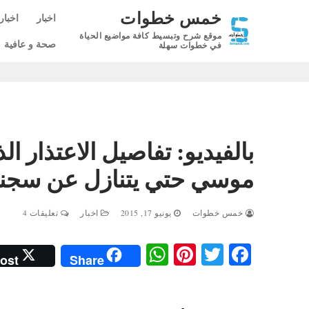
لتجاوز
خمس خطوات
اخبار
اخبار
لى
موقع شرح وتبسيط كافة مواضيع الحياة
لمحتوى
صحة و عافية
في خطوات سهلة
بالفيديو: تفاصيل الاعتذار 
موسي حتي يتنازل عن سجن
خمس خطوات
يونيو 17, 2015
اخبار
تعليقات 4
W
Pi
T
Fa
ost
Share
ha
nt
wi
ce
ts
er
tte
bo