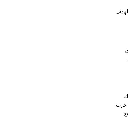
الهدف
ى
ك
 حرب
ع