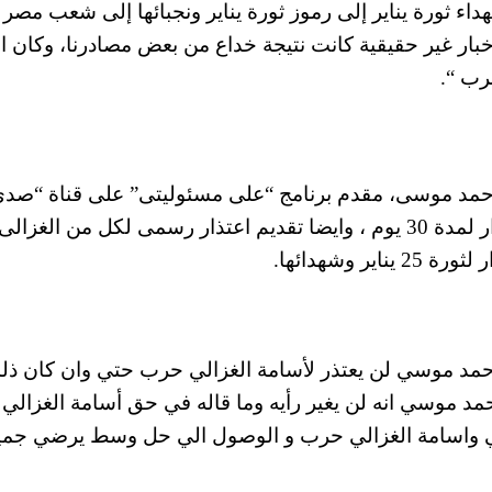
داء ثورة يناير إلى رموز ثورة يناير ونجبائها إلى شعب مصر
خبار غير حقيقية كانت نتيجة خداع من بعض مصادرنا، وكان 
رب “.
 أحمد موسى، مقدم برنامج “على مسئوليتى” على قناة “صد
البلد”، وايضا اعتذار قناة صدي البلد واذاعة الاعتذار لمدة 30 يوم ، وايضا تقديم اعتذار رسمى لكل من الغزالى
 وشهدائها.
أحمد موسي لن يعتذر لأسامة الغزالي حرب حتي وان كان ذل
 موسي انه لن يغير رأيه وما قاله في حق أسامة الغزالي
سي واسامة الغزالي حرب و الوصول الي حل وسط يرضي جمي