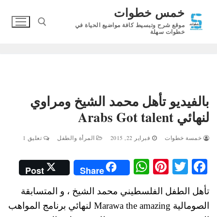
لتجاوز
خمس خطوات
لى
موقع شرح وتبسيط كافة مواضيع الحياة في
لمحتوى
خطوات سهلة
البحث عن:
بالفيديو تأهل محمد الشيخ ومراوي
لنهائي Arabs Got talent
خمسة خطوات
فبراير 22, 2015
المرأة والطفل
تعليق 1
W
Pi
T
Fa
Post
Share
ha
nt
wi
ce
تأهل الطفل الفلسطيني محمد الشيخ ، و المتسابقة
ts
er
tte
bo
الصومالية Marawa the amazing لنهائي برنامج المواهب
A
es
r
ok