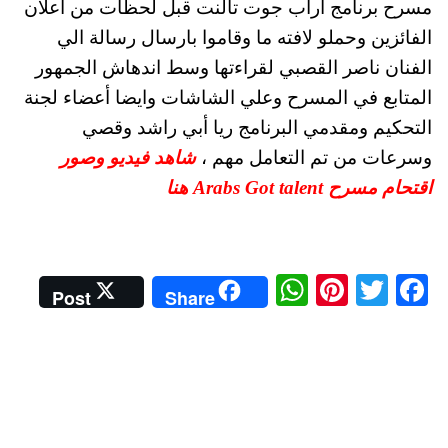
مسرح برنامج آراب جوت تالنت قبل لحظات من اعلان
الفائزين وحملو لافته ما وقاموا بارسال رسالة الي
الفنان ناصر القصبي لقراءتها وسط اندهاش الجمهور
المتابع في المسرح وعلي الشاشات وايضا أعضاء لجنة
التحكيم ومقدمي البرنامج ريا أبي راشد وقصي
وسرعات من تم التعامل مهم ،
شاهد فيديو وصور
اقتحام مسرح Arabs Got talent هنا
W
Pi
T
Fa
Post
Share
ha
nt
wi
ce
ts
er
tte
bo
A
es
r
ok
pp
t