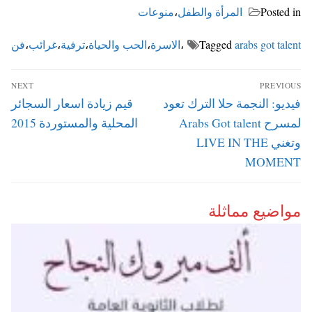
Posted in
المرأة والطفل
،
منوعات
arabs got talent
Tagged
،
الاسرة
،
الحب والحياة
،
ترفية
،
غرائب
،
فن
تصفّح
NEXT
PREVIOUS
المقالات
Next
Previous
فيديو: النجمة حلا الترك تعود
قيم زيادة اسعار السجائر
post:
post:
لمسرح Arabs Got talent
المحلية والمستوردة 2015
وتغني LIVE IN THE
MOMENT
مواضيع مماثلة