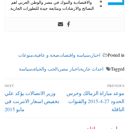
والاقتصادية والبنوك في مصر والوطن العربي اهم
النصائح والارشادات ومتابعة جيدة للتطورات الجارية.
Posted in
اخبار
،
سياسة واقتصاد
،
صحة و عافية
،
منوعات
Tagged
احداث جارية
،
اخبار مصر
،
الحب والحياة
،
سياسة
تصفّح
NEXT
PREVIOUS
المقالات
Next
Previous
موعد مباراة الزمالك وحرس
وزير الاتصالات يؤكد علي
post:
post:
الحدود 27-4-2015 والقنوات
تخفيض اسعار الانترنت في
الناقلة
مايو 2015