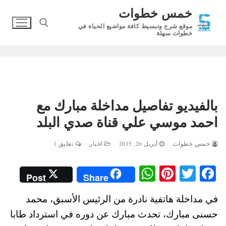
لتجاوز
خمس خطوات
لى
موقع شرح وتبسيط كافة مواضيع الحياة في
لمحتوى
خطوات سهلة
البحث عن:
بالفيديو تفاصيل مداخلة مبارك مع
احمد موسي علي قناة صدي البلد
خمس خطوات
أبريل 26, 2015
اخبار
تعليق 1
W
Pi
T
Fa
Post
Share
ha
nt
wi
ce
في مداخلة هاتفية نادرة من الرئيس الأسبق، محمد
ts
er
tte
bo
حسنى مبارك، تحدث مبارك عن دوره في استرداد طابا
A
es
r
ok