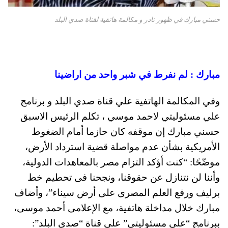
حسني مبارك في ظهور نادر و مكالمة هاتفية لقناة صدي البلد
مبارك : لم نفرط في شبر واحد من اراضينا
وفي المكالمة الهاتفية علي قناة صدي البلد و برنامج
علي مسئوليتي لاحمد موسي ، تكلم الرئيس الاسبق
حسني مبارك إن موقفه كان حازما أمام الضغوط
الأمريكية بشأن عدم مواصلة قضية استرداد الأرض،
موضّحًا: “كنت أؤكد التزام مصر بالمعاهدات الدولية،
وأننا لن نتنازل عن حقوقنا، ونجحنا فى تحطيم خط
برليف ورفع العلم المصرى على أرض سيناء”، وأضاف
مبارك خلال مداخلة هاتفية، مع الإعلامى أحمد موسى،
ببرنامج “على مسئوليتى” على قناة “صدى البلد”: