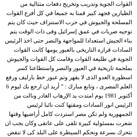
القوات الجوية وتدريب وتخريج دفعات متتالية من
الطيارين فجهد كبير قمنا به جميعا في كل أفرع القوات
المسلحة والجيوش في حرب الاستنزاف حيث كان يتم
توجيه ضربات في عمق إسرائيل وفى ذات الوقت يتم
بناء الجيش استعدادا للمواجهة والنصر حتى اخذ الرئيس
السادات قراره التاريخى بالعبور يومها كانت القوات
الجوية في طليعة القوات وقامت كل القوات والجيوش
بملحمة تاريخية في العبور والنصر واستطاعنا كسر
اسطورة العدو الذى لا يقهر وتم عبور خط بارليف ورفع
العلم المصرى ، وتابع مبارك : ” أريد ان ارجع بك ليوم 6
أكتوبر 1981 يوم امتدت يد الإرهاب الغادر ونالت من
الرئيس انور السادات ومقتها كنت نائبا لرئيس
الجمهورية ولم تكن مصر استردت كامل أراضيها وقتها
شعرت بمسئولية كبيرة تلقى على عاتقى وكان يجب ان
نتحرك بسرعة ونحكم السيطرة على البلد كى لا تنقض