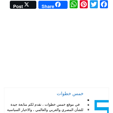
W
Pi
T
Fa
Post
Share
ha
nt
wi
ce
ts
er
tte
bo
A
es
r
ok
pp
t
خمس خطوات
في موقع خمس خطوات ، نقدم لكم متابعة جيدة
للشأن المصري والعربي والعالمي ، والاخبار السياسية