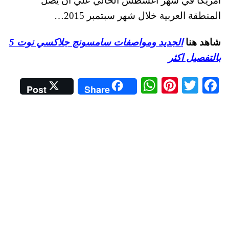
امريكا في شهر اغسطس الحالي علي ان يصل
المنطقة العربية خلال شهر سبتمبر 2015…
شاهد هنا
الجديد ومواصفات سامسونج جلاكسي نوت 5
بالتفصيل اكثر
W
Pi
T
Fa
Post
Share
ha
nt
wi
ce
ts
er
tte
bo
A
es
r
ok
pp
t