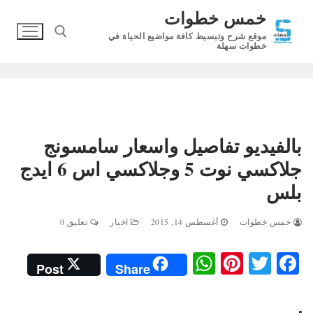
لتجاوز
خمس خطوات
لى
موقع شرح وتبسيط كافة مواضيع الحياة في
لمحتوى
خطوات سهلة
البحث عن:
بالفيديو تفاصيل واسعار سامسونج
جلاكسي نوت 5 وجلاكسي اس 6 ايدج
بلس
خمس خطوات
أغسطس 14, 2015
اخبار
تعليق 0
W
Pi
T
Fa
Post
Share
ha
nt
wi
ce
ts
er
tte
bo