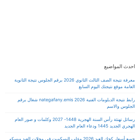
احدث المواضيع
معرفة نتيجة الصف الثالث الثانوي 2026 برقم الجلوس نتيجة الثانوية
العامة موقع نتيجتك اليوم السابع
رابط نتيجة الدبلومات الفنية 2026 nategafany.emis شغال برقم
الجلوس والاسم
رسائل تهنئة رأس السنة الهجرية 1448- 2027 وكلمات و صور العام
الهجري الجديد 1445 ودعاء العام الجديد
جميع أسعار كحك العيد 2026 وعلب البسكويت في محلات العبد وبسكو