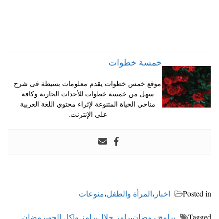
خمسة خطوات
موقع خمس خطوات يقدم معلومات بسيطة فى شرح
سهل من خمسة خطوات للأحداث الجارية وكافة
مناحي الحياة المتنوعة لإثراء محتوي اللغة العربية
على الإنترنت.
Posted in
اخبار
،
المرأة والطفل
،
منوعات
Tagged
برامج رمضان
،
رامز جلال
،
رامز واكل الجو
،
رمضان