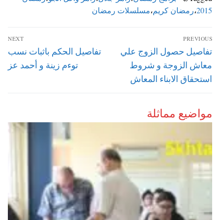
2015
،
رمضان كريم
،
مسلسلات رمضان
تصفّح
NEXT
PREVIOUS
المقالات
Next
Previous
تفاصيل حصول الزوج علي
تفاصيل الحكم باثبات نسب
post:
post:
معاش الزوجة و شروط
توءم زينة و أحمد عز
استحقاق الابناء المعاش
مواضيع مماثلة