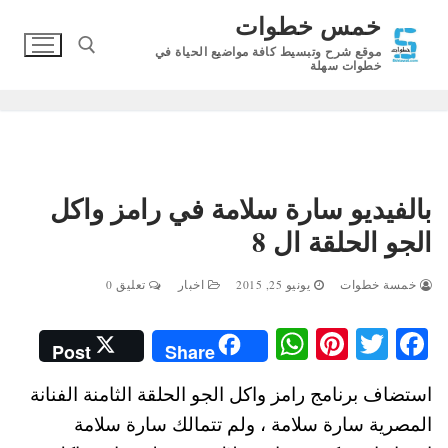
لتجاوز
خمس خطوات
لى
موقع شرح وتبسيط كافة مواضيع الحياة في
لمحتوى
خطوات سهلة
البحث عن:
بالفيديو سارة سلامة في رامز واكل
الجو الحلقة ال 8
خمسة خطوات
يونيو 25, 2015
اخبار
تعليق 0
W
Pi
T
Fa
Post
Share
ha
nt
wi
ce
استضاف برنامج رامز واكل الجو الحلقة الثامنة الفنانة
ts
er
tte
bo
المصرية سارة سلامة ، ولم تتمالك سارة سلامة
A
es
r
ok