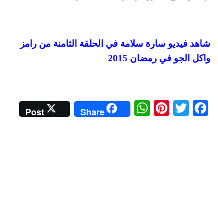
شاهد فيديو سارة سلامة في الحلقة الثامنة من رامز
واكل الجو في رمضان 2015
W
Pi
T
Fa
Post
Share
ha
nt
wi
ce
ts
er
tte
bo
A
es
r
ok
pp
t