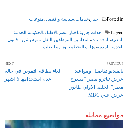
Posted in
اخبار
،
خدمات
،
سياسة واقتصاد
،
منوعات
Tagged
احداث جارية
،
اخبار مصر
،
الاطباء
،
الحكومة
،
الخدمة
المدنية
،
المعاشات
،
المعلمين
،
الموظفين
،
النقل
،
تنمية بشرية
،
قانون
الخدمة المدنية
،
وزارة التخطيط
،
وزارة التعليم
تصفّح
NEXT
PREVIOUS
المقالات
Next
Previous
بالفيديو تفاصيل ومواعيد
الغاء بطاقة التموين في حالة
post:
post:
عرض تياترو مصر “مسرح
عدم استخدامها 6 اشهر
مصر” الحلقة الاولي طابور
عرض علي MBC
مواضيع مماثلة