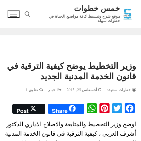
لتجاوز
خمس خطوات
لى
موقع شرح وتبسيط كافة مواضيع الحياة في
لمحتوى
خطوات سهلة
البحث عن:
وزير التخطيط يوضح كيفية الترقية في
قانون الخدمة المدنية الجديد
خطوات سعيدة
أغسطس 25, 2015
اخبار
تعليق 1
W
Pi
T
Fa
Post
Share
ha
nt
wi
ce
اوضح وزير التخطيط والمتابعة والاصلاح الاداري الدكتور
ts
er
tte
bo
أشرف العربي ، كيفية الترقية في قانون الخدمة المدنية
A
es
r
ok