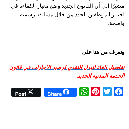
مشيرًا إلى أن القانون الجديد وضع معيار الكفاءة في
اختيار الموظفين الجدد من خلال مسابقة رسمية
واضحة.
وتعرف من هنا علي
تفاصيل الغاء البدل النقدي لرصيد الاجازات في قانون
الخدمة المدنية الجديد
W
Pi
T
Fa
Post
Share
ha
nt
wi
ce
ts
er
tte
bo
A
es
r
ok
pp
t