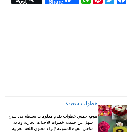
Post
Share
ha
nt
wi
ce
ts
er
tte
bo
A
es
r
ok
pp
t
خطوات سعيدة
موقع خمس خطوات يقدم معلومات بسيطة فى شرح
سهل من خمسة خطوات للأحداث الجارية وكافة
مناحي الحياة المتنوعة لإثراء محتوي اللغة العربية