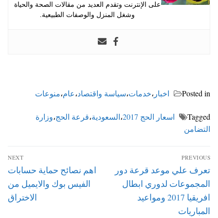
على الإنترنت وتقدم العديد من مقالات الصحة والحياة
وشغل المنزل والوصفات الطبيعية.
Posted in
اخبار
،
خدمات
،
سياسة واقتصاد
،
عام
،
منوعات
Tagged
اسعار الحج 2017
،
السعودية
،
قرعة الحج
،
وزارة
التضامن
تصفّح
NEXT
PREVIOUS
المقالات
Next
Previous
تعرف علي موعد قرعة دور
اهم نصائح حماية حسابات
post:
post:
المجموعات لدوري ابطال
الفيس بوك والايميل من
افريقيا 2017 ومواعيد
الاختراق
المباريات