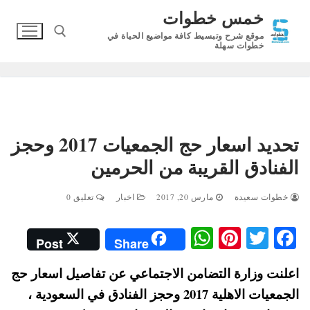
لتجاوز
خمس خطوات
لى
موقع شرح وتبسيط كافة مواضيع الحياة في
لمحتوى
خطوات سهلة
البحث عن:
تحديد اسعار حج الجمعيات 2017 وحجز
الفنادق القريبة من الحرمين
خطوات سعيدة
مارس 20, 2017
اخبار
تعليق 0
W
Pi
T
Fa
Post
Share
ha
nt
wi
ce
اعلنت وزارة التضامن الاجتماعي عن تفاصيل اسعار حج
ts
er
tte
bo
الجمعيات الاهلية 2017 وحجز الفنادق في السعودية ،
A
es
r
ok