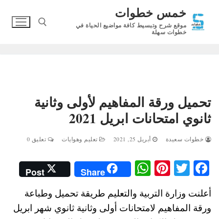
لتجاوز
خمس خطوات
لى
موقع شرح وتبسيط كافة مواضيع الحياة في
لمحتوى
خطوات سهلة
البحث عن:
تحميل ورقة المفاهيم لأولى وثانية
ثانوي امتحانات ابريل 2021
خطوات سعيدة
أبريل 25, 2021
تعليم وهوايات
تعليق 0
W
Pi
T
Fa
Post
Share
ha
nt
wi
ce
أعلنت وزارة التربية والتعليم طريقة تحميل وطباعة
ts
er
tte
bo
ورقة المفاهيم لامتحانات أولى وثانية ثانوي شهر ابريل
A
es
r
ok