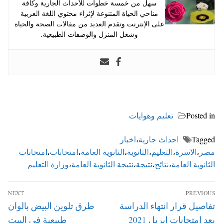
سهل من خمسة خطوات للأحداث الجارية وكافة
مناحي الحياة المتنوعة لإثراء محتوي اللغة العربية
على الإنترنت وتقدم العديد من مقالات الصحة والحياة
وشغل المنزل والوصفات الطبيعية.
Posted in
تعليم وهوايات
Tagged
احداث جارية
،
اخبار
مصر
،
الاسرة
،
التعليم
،
الثانوية
،
الثانوية العامة
،
امتحانات
،
امتحانات
الثانوية العامة
،
نتائج
،
نتيجة
،
نتيجة الثانوية العامة
،
وزارة التعليم
تصفّح
NEXT
PREVIOUS
المقالات
Next
Previous
تفاصيل قرار انتهاء الدراسة
طرق تلوين البيض بالوان
post:
post:
بعد امتحانات ابريل 2021
طبيعية في البيت