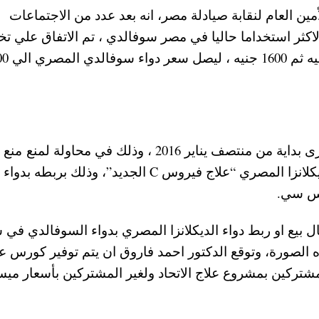
ن العام لنقابة صيادلة مصر، انه بعد عدد من الاجتماعات
ر استخداما حاليا في مصر سوفالدي ، تم الاتفاق علي ت
سعر سوفالدي المصري بعدما كان بسعر 2670 جنيه
علي ان يتم تطبيق أسعار عقار السوفالدى المصرى بداية من منتصف يناير 2016 ، وذلك في محاولة لمنع منع
استخدام أى وسائل احتكارية فى تسويق دواء الديكلانزا المصري “علاج فيروس C الجديد”، وذلك بربطه بدواء
وس سي.
ال بيع او ربط دواء الديكلانزا المصري بدواء السوفالدي في
ه الصورة، وتوقع الدكتور احمد فاروق ان يتم توفير كورس ع
ركين بمشروع علاج الاتحاد ولغير المشتركين بأسعار ميس