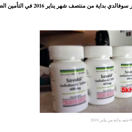
900 جنيه للعبوة ، علي ان يتم تطبيق تخفيض سعر سوفالدي بداية من منتصف شهر يناير