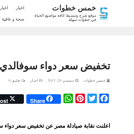
لتجاوز
خمس خطوات
اخبار
اخبار
لى
موقع شرح وتبسيط كافة مواضيع الحياة
لمحتوى
صحة و عافية
في خطوات سهلة
تخفيض سعر دواء سوفالدي الي 900 جنيه بداية من ين
خمس خطوات
ديسمبر 20, 2015
اخبار
تعليق 0
W
Pi
T
Fa
ost
Share
ha
nt
wi
ce
ts
er
tte
bo
A
es
r
ok