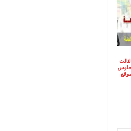
لثالث
رقم الجلوس
 موقع