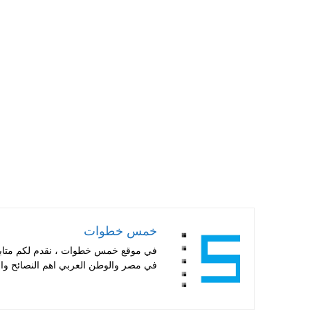
ha
nt
wi
ce
ts
er
tte
bo
A
es
r
ok
pp
t
خمس خطوات
في موقع خمس خطوات ، نقدم لكم متابعة 
في مصر والوطن العربي اهم النصائح والا