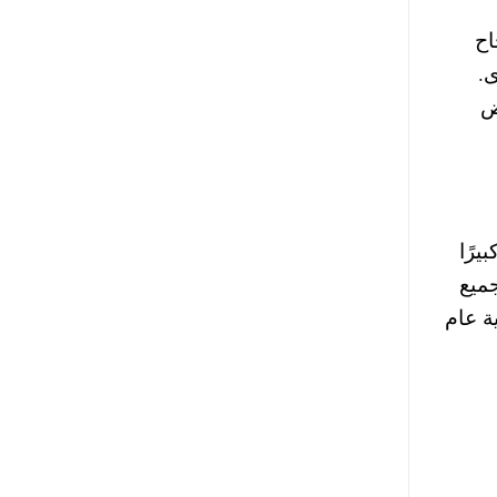
اح
ى.
اض
 كبيرًا
ميع
ة عام