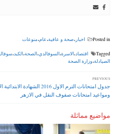
Posted in
اخبار
،
صحة و عافية
،
عام
،
منوعات
Tagged
اقتصاد
،
الاسرة
،
السوفالدي
،
الصحة
،
الكبد
،
سوفال
الصيادلة
،
وزارة الصحة
تصفّح
PREVIOUS
Previous
جدول امتحانات الترم الاول 2016 الشهادة الاب
المقالات
post:
ومواعيد امتحانات صفوف النقل في الازهر
مواضيع مماثلة