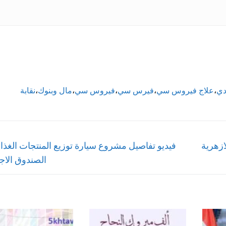
دي
،
علاج فيروس سي
،
فيرس سي
،
فيروس سي
،
مال وبنوك
،
نقابة
Next
تدائية الازهرية
فيديو تفاصيل مشروع سيارة توزيع المنتجات الغذا
post:
الصندوق الاج