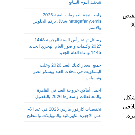
نتيجتك اليوم السابع
خفيض
رابط نتيجة الدبلومات الفنية 2026
nategafany.emis شغال برقم الجلوس
 ثم 1600 جنيه ، ليصل سعر دواء سوفالدي المصري الي 900
والاسم
رسائل تهنئة رأس السنة الهجرية 1448-
2027 وكلمات و صور العام الهجري الجديد
1445 ودعاء العام الجديد
جميع أسعار كحك العيد 2026 وعلب
البسكويت في محلات العبد وبسكو مصر
وتيسباس
اجمل أماكن خروجة العيد في القاهرة
 شكل
والمحافظات واسعارها 2026 بالتفصيل
لاجى
تخفيضات كارفور مارس 2026 في عيد الأم
رة.
علي الاجهزة الكهربائية والموبايلات والمطبخ