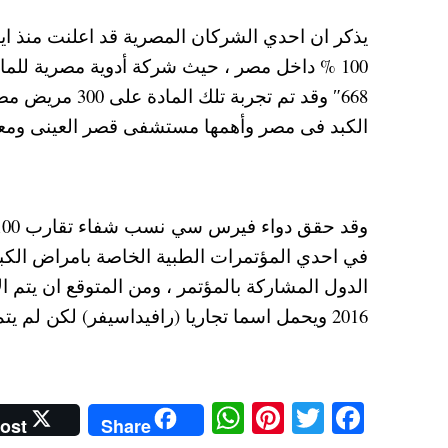
يذكر ان احدي الشركان المصرية قد اعلنت منذ اي
100 % داخل مصر ، حيث شركة أدوية مصرية للماد
668″ وقد تم تج
الكبد فى مصر وأهمها مستشفى قصر العينى ومعهد
في احدي المؤتمرات الطبية الخاصة بامراض الك
الدول المشاركة بالمؤتمر ، ومن المتوقع ان يتم ا
2016 ويحمل اسما تجاريا (رافيداسيفر) لكن لم يتم الاعلان عن سعره حاليا.
W
Pi
T
Fa
ost
Share