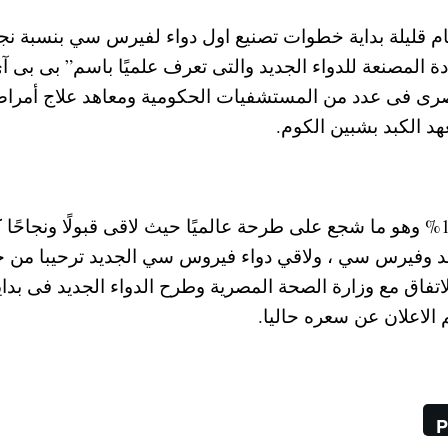
ام قليلة بداية خطوات تصنيع اول دواء لفيرس سي بنسبة نج
ة المصنعة للدواء الجديد والتى تعرف علميًا باسم” بى بى آ
ربة تلك المادة على 300 مريض مصرى فى عدد من المستشفيات الحكومية ومعاهد علاج أمر
 الكبد بشبين الكوم.
وقد حقق دواء فيرس سي نسب شفاء تقارب 100% وهو ما شجع على طرحة عالميًا حيث لاقى قبولًا ونجاحًا
بد وفيرس سي ، ولاقي دواء فيروس سي الجديد ترحيبا من ج
لاتفاق مع وزارة الصحة المصرية وطرح الدواء الجديد فى بداي
P