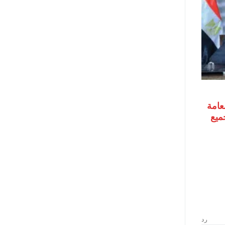
لعامة
جميع
رد