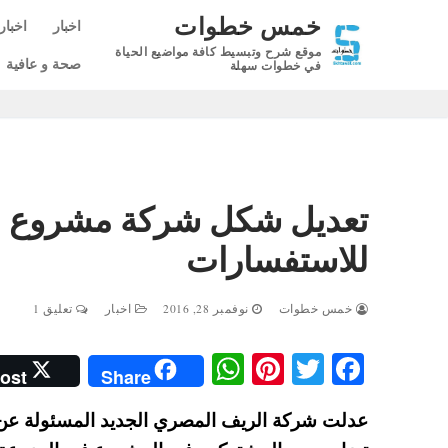
لتجاوز
خمس خطوات
اخبار
اخبار
لى
موقع شرح وتبسيط كافة مواضيع الحياة
لمحتوى
صحة و عافية
في خطوات سهلة
تعديل شكل شركة مشروع ال
للاستفسارات
خمس خطوات
نوفمبر 28, 2016
اخبار
تعليق 1
W
Pi
T
Fa
ost
Share
ha
nt
wi
ce
عدلت شركة الريف المصري الجديد المسئولة عن
ts
er
tte
bo