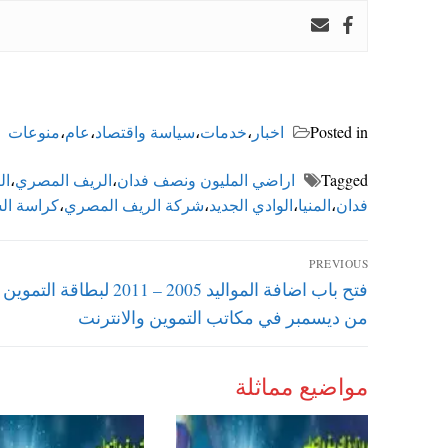
Posted in
اخبار
،
خدمات
،
سياسة واقتصاد
،
عام
،
منوعات
Tagged
اراضي المليون ونصف فدان
،
الريف المصري
،
ال
فدان
،
المنيا
،
الوادي الجديد
،
شركة الريف المصري
،
كراسة ا
تصفّح
PREVIOUS
Previous
فتح باب اضافة المواليد 2005 – 2011 لبطاقة 
المقالات
post:
من ديسمبر في مكاتب التموين والانترنت
مواضيع مماثلة