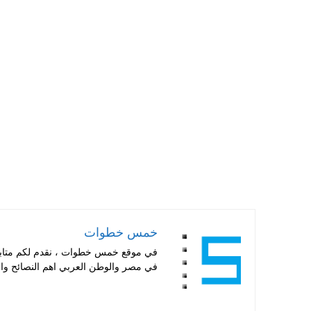
ha
nt
wi
ce
ts
er
tte
bo
A
es
r
ok
pp
t
خمس خطوات
في موقع خمس خطوات ، نقدم لكم متابعة 
في مصر والوطن العربي اهم النصائح والا