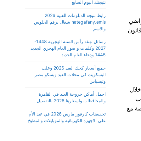
نتيجتك اليوم السابع
رابط نتيجة الدبلومات الفنية 2026
راضي
nategafany.emis شغال برقم الجلوس
والاسم
انون
رسائل تهنئة رأس السنة الهجرية 1448-
2027 وكلمات و صور العام الهجري الجديد
1445 ودعاء العام الجديد
جميع أسعار كحك العيد 2026 وعلب
البسكويت في محلات العبد وبسكو مصر
وتيسباس
لال
اجمل أماكن خروجة العيد في القاهرة
وب
والمحافظات واسعارها 2026 بالتفصيل
ة مع
تخفيضات كارفور مارس 2026 في عيد الأم
علي الاجهزة الكهربائية والموبايلات والمطبخ