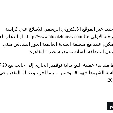
يد عبر الموقع الالكتروني الرسمي للاطلاع علي كراسة
الشروط واماكن اراضي المليون ونصف فدان المرحلة الاولي هنا ww.elreefelmasry.com
رم عبيد مع منظمة الصحة العالمية الدور السادس مبني
طفل المنطقة السادسة مدينة نصر – القاهرة.
يذكر انه حتي الان 
للمستثمرين العرب ، اما عن اخر موعد لشراء كراسة الشروط فهو 30 نوفمبر ، بينما اخر موعد للـ التقديم ف
P