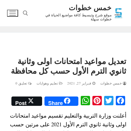
لتجاوز
خمس خطوات
لى
موقع شرح وتبسيط كافة مواضيع الحياة في
لمحتوى
خطوات سهلة
البحث عن:
تعديل مواعيد امتحانات اولى وثانية
ثانوي الترم الأول حسب كل محافظة
خمس خطوات
فبراير 27, 2021
تعليم وهوايات
تعليق 0
W
Pi
T
Fa
Post
Share
ha
nt
wi
ce
أعلنت وزارة التربية والتعليم تقسيم مواعيد امتحانات
ts
er
tte
bo
اولى وثانية ثانوي الترم الأول 2021 على مرتين حسب
A
es
r
ok