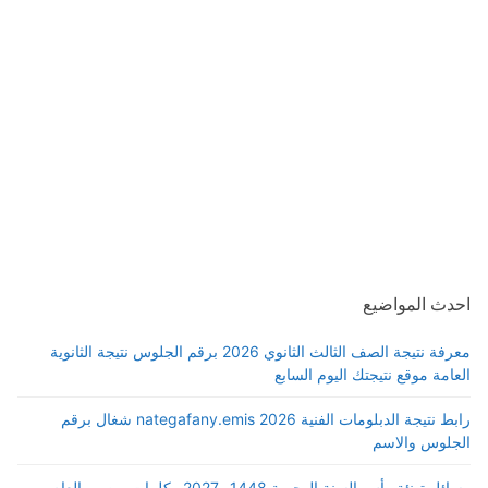
احدث المواضيع
معرفة نتيجة الصف الثالث الثانوي 2026 برقم الجلوس نتيجة الثانوية
العامة موقع نتيجتك اليوم السابع
رابط نتيجة الدبلومات الفنية 2026 nategafany.emis شغال برقم
الجلوس والاسم
رسائل تهنئة رأس السنة الهجرية 1448- 2027 وكلمات و صور العام