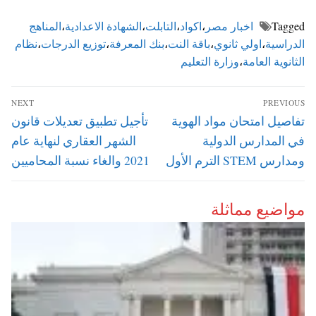
Tagged
اخبار مصر
،
اكواد
،
التابلت
،
الشهادة الاعدادية
،
المناهج
الدراسية
،
اولي ثانوي
،
باقة النت
،
بنك المعرفة
،
توزيع الدرجات
،
نظام
الثانوية العامة
،
وزارة التعليم
تصفّح
NEXT
PREVIOUS
المقالات
Next
Previous
تفاصيل امتحان مواد الهوية
تأجيل تطبيق تعديلات قانون
post:
post:
في المدارس الدولية
الشهر العقاري لنهاية عام
ومدارس STEM الترم الأول
2021 والغاء نسبة المحاميين
مواضيع مماثلة