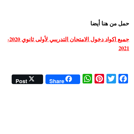
حمل من هنا أيضا
جميع اكواد دخول الامتحان التدريبي لأولى ثانوي 2020-
2021
W
Pi
T
Fa
Post
Share
ha
nt
wi
ce
ts
er
tte
bo
A
es
r
ok
pp
t