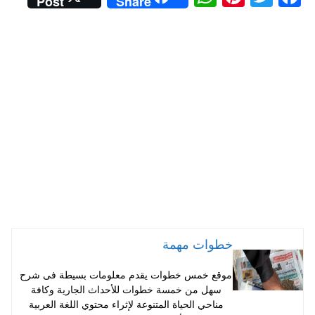
Post
Share
ha
nt
wi
ce
ts
er
tte
bo
A
es
r
ok
pp
t
خطوات مهمة
موقع خمس خطوات يقدم معلومات بسيطة فى شرح
سهل من خمسة خطوات للأحداث الجارية وكافة
مناحي الحياة المتنوعة لإثراء محتوي اللغة العربية