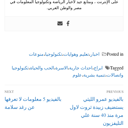
على الإنترنت ، ومتابع جيد لأخبار الرياضة وتكنولوجيا المعلومات في
مصر والوطن العربي.
Posted in
اخبار
،
تعليم وهوايات
،
تكنولوجيا
،
منوعات
Tagged
ابراج
،
احداث جارية
،
الاسرة
،
الحب والحياة
،
تكنولوجيا
واتصالات
،
تنمية بشرية
،
علوم
تصفّح
NEXT
PREVIOUS
المقالات
Next
Previous
بالفيديو عمرو الليثي
بالفيديو 5 معلومات لا تعرفها
post:
post:
يستضيف زبيدة ثروت لاول
عن رغد سلامة
مرة منذ 40 سنة علي
التليفزيون