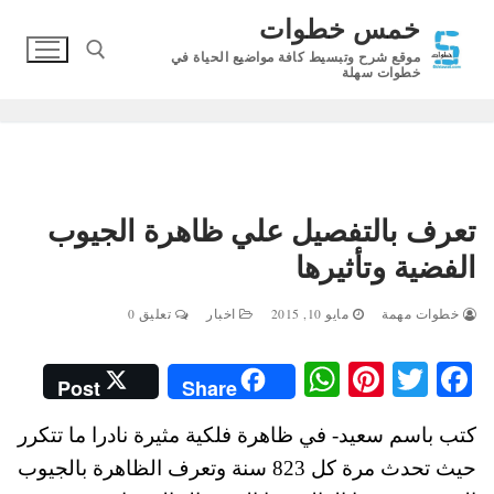
لتجاوز
خمس خطوات
لى
موقع شرح وتبسيط كافة مواضيع الحياة في
لمحتوى
خطوات سهلة
البحث عن:
تعرف بالتفصيل علي ظاهرة الجيوب
الفضية وتأثيرها
خطوات مهمة
مايو 10, 2015
اخبار
تعليق 0
W
Pi
T
Fa
Post
Share
ha
nt
wi
ce
كتب باسم سعيد- في ظاهرة فلكية مثيرة نادرا ما تتكرر
ts
er
tte
bo
حيث تحدث مرة كل 823 سنة وتعرف الظاهرة بالجيوب
A
es
r
ok